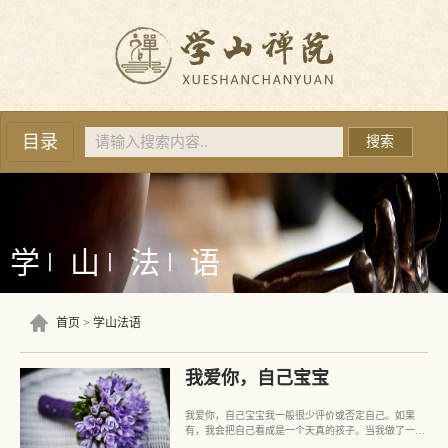
目录
搜索
学
山
法
语
丨
丨
丨
首页
学山法语
我爱你，自己宝宝
我爱你，自己宝宝我一般很少评价或否定自己。如果
有，我会把自己看成是一个天真的孩子。当我做了一些
奇怪的事正要评价自己时，我会立刻想到那是一个小孩