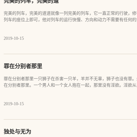
完美的列车，完美的道
脸就更好了。 事实上，无论我们怎么错失当下，那都是一个错觉和妄
真实里没有永恒的人。真实里没有美好和丑陋，没有灿烂和萧条。真实
你都在当下，你都活在当下，你没办法离开当下。因为只有当下，没有
会不停地上演无穷无尽的故事和幻梦。虽然每一个故事都不是真的，但
完美的列车，完美的道道就像一列完美的列车，它一直正常的行驶，修
迷时说悟，悟后无迷。错失时有当下，正当下无当下，更无错失。你不
个永远也不会消失的影子。 看到真实，领悟于真实，可以使我们不惑
列车的座位上即可，他对列车的运行快慢、方向和动力不需要有任何的
地烦恼，白白地让自己的心揪着，白白地活在妄想里。说白白的，是说
得失。领悟于真实，可以让我们不再为幻有而揪心，不再为幻事而恐惧
的，那对列车的运行没有任何的帮助和影响。道有它自己运行的轨道和
过。 看到真实，我们不再执迷于未来，不再纠结于过去。领悟真实，
制。如果一个乘客不相信列车，要么，他会在那里妄加猜测列车会不会
受现实。 我们再也不会担心命运会如何演变，世界会如何发展，生活
2019-10-15
不会开错方向。要么，他会干预列车的运行，他会在车厢内用力地推动
缘，会彻底放下干预和操劳的心。我们会闲庭漫步，会树下打鼾，会江
力，他做的一切努力都是徒劳的。如果一个修行人不相信道，他会用自
羁。 活于当下，我们菜会烧的很香，饭会嚼的很慢，房间会整理的很
意义，就像那个想干预火车运行的乘客一样。心智健全的人一定会老老
心会活的很久。 活于当下，我们的心不再远驰，也不再劳苦与不安
痴的人，就会在那里用自己的妄想和行为不停地干预列车的运行，而且
果已成，涅槃已证。
智慧的修行者，他完全相信道，他会息掉对道的运行的一切担心和干预
罪在分别者那里
休息的人，做一个坐在椅子上看风景的人，就像那些心智健全的人相信
风景。而一个愚笨的修行者，他更相信自己而不相信道和因缘，他会一
罪在分别者那里一只狮子在杀害一只羊，羊并不无辜，狮子也没有罪。
控道的运行，他不知道自己所做的一切都是徒劳的，除非有一天，他完
在分别者那里。一个男人和一个女人抱在一起，那里没有淫欲。淫欲从
安心地享受火车的运行。就像列车上一直想通过自己的行为改变列车的
分别者的头脑和认定里。一个小偷偷了邻居家的鸡，并把它烤熟，小偷
样，无论他做多少努力，他都无法改变道和因缘的运行，除非他看到道
偷，那是别人给他的称谓，跟小偷自己没有丝毫关系。偷窃，同样是别
永远出在修道者的妄想里。就像列车永远没有问题，问题只在乘客的妄
2019-10-15
小偷愉悦地享受着自己所做的事，吃着自己偷来的鸡，从来也没有觉得
使列车毫无问题，对他来说，列车已经出现了问题。问题不在列车上，
同，相信自己是个小偷并认为自己有罪，在他不得不偷窃之后，在那里
信列车时，即便列车出了毛病，他也不会觉得有问题。而列车真的没有
他的事物。当小偷拒绝接受，也即不相信世人对他行为的评判和认定，
列车的所有样子，当他觉悟到他已经成为了列车本身，这时列车和他的
上任何一个没犯错误的人一样，不会觉得自己有任何问题。一个商人正
题和担心。而一个修行者，当他觉悟到他就是道本身，道没有问题，他
赚了很多钱。他的顾客虽然被这个商人欺骗，但他们并不知道，他们甚
独处与无为
道，他会完全地相信道，他会放弃自己一切想干预道的努力，安心地坐
快乐。当有一个人得知了商人的底细，发现他一直在欺骗顾客，并搜集