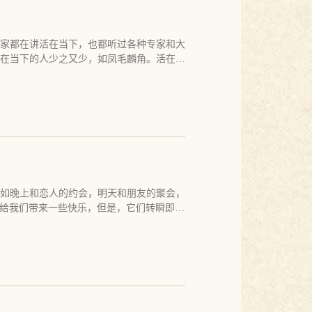
心，来自颠倒，来自取相分别。若无这一切
尊重孩子最纯真的天性，还拼命用自己的愚
和受用的妙法。而且用无止境，用无染着，
，除了摧残孩子，除了把自己狭隘的观念和
己的轨道，我不管孩子，不代表别人也会不
家都在讲活在当下，也都听过各种专家和大
管。如果大家都不管，那么陌生人会管，上
在当下的人少之又少，如凤毛麟角。活在当
就不爱别人的孩子？如果他们之间有深厚的
多数人来说，比登天还难。 为什么会这
少真正过得幸福的人是因为父母？大多数人
挂碍，有欲求，有期望的时候，他是无法活
能领悟和做到的对孩子放手，你不管的越
，苦恼于现在，而错失当下。 人们很容易
你变成真的父母，你会发现，教育完全是另
当下并不是指现在，过好现在的日子也未必
过她，吓唬她，甚至还打过她，因为她学习
不只是过好现在的生活，那并不圆满，因为
放松了，她的一切都变得更好，就像奇迹一
会纠结和痛苦。活在当下是指活于实相，活
出家后，几乎把孩子的一切都忘了，我的生
粘一切境界，方能活于当下。若知诸法如镜
不认为她会变得好，而是忘记了她，她从我
无事，了无牵挂，方能活于当下。 活于当
她活在了她最该活在的位置上，她会好的无
，能活于当下，必有不惑于头脑的智慧和功
如晚上和恋人的约会，明天和朋友的聚会，
理解的。现在我的女儿更安静，更聪明，更
事物的执着。如果一个人心中无事，那么，
会给我们带来一些快乐，但是，它们转瞬即
静证明了这一点。 不仅孩子是我们的天
的选择，因为他实在找不到任何可操心和顾
事情的发生。 心的特点就是一直在攀缘，
音和启示来的，而不是被我们绑架和操控
才是真正的修行人，他必然直面当下，逃也
当的休息，它又开始寻觅别的快乐。心就像
做一个天真的人、快乐的人，自然的人，而
想去看望这个邻居婆婆，顺便为她说几句佛
安住的并不是这些转瞬即逝的快乐，相反，
，你不再认为自己是父母，而是生命里的孩
。佛陀使用神通同时出现在老婆婆的四面八
论当下是否有约会，是否和朋友共聚，是否
这个故事被人解释为凡夫不信佛，佛用神通
能满足。 能安住于平常，安住于无事，满
实相，见到当下，你无法躲避，就算你用手
永久的可停留的事，真实里没有能住的烟
是个婆婆，宛有丈夫之作，只是如果不挡住
散的宴席。 真实里没有任何实有的事物，