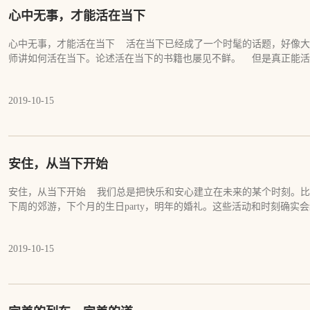
说，世人若修道，一切尽不妨。妨碍来自哪里？来自执念，来自有所得
相反。孩子身上有太多天真和自然，有太多道的特点。我们不去珍惜和
心中无事，才能活在当下
心，三千大千世界中一切人一切物，尽为我屋子里的用具，都是我欣赏
痴和无明之斧去砍孩子的天性。教育孩子？关心孩子？疼爱孩子？不不
用无所用。
思想强加给孩子，我们从来不懂真正去爱孩子。 每一个生命都有她自
心中无事，才能活在当下 活在当下已经成了一个时髦的话题，好像大
管她。如果她妈妈也不管，孩子还是会有人管。放心，孩子永远会有人
师讲如何活在当下。论述活在当下的书籍也屡见不鲜。 但是真正能活
帝会管。你可能会问，陌生人会爱别人的孩子吗？你凭什么认为陌生人
下更多的是人们的一种理论和理想生活，想真正过那样的生活，对于大
缘分。你凭什么认为一个孩子没了父母就会变得不好？这个世界上有多
样？因为人们心里有各种各样的执着和挂碍。当一个人内心有负担，有
的不幸恰恰来自父母，如果他们到死都在强迫孩子。所以，你尽自己所
2019-10-15
在当下的。当一个人心里有事，他更多的时候是在担心未来，后悔过往
多，她一定越好。你越放心，她越好。不管孩子，不代表不爱孩子。当
把现在当成当下，认为过好现在的日子，什么都不想，就是活在当下。
外一回事。 我女儿从小就很安静，不爱讲话。我在家的时候，也曾管
长久。当下超越于时间，当下出离于头脑，当下直指真实。活在当下，
成绩一直不好。后来我出家了，再也不管她，没了我的管束和恐吓，她
诸行无常，是生灭法。当有一天不如意的事发生了，你还会生烦恼，还
样。在家时，每次她考试，我都揪着心，总担心她又考倒数第一名。我
于真实，活于不住。 若能于一切事无所住，是活在当下。若能心中不
安住，从当下开始
命里除了佛法，什么都想不起来。我从来也没担心她会变得不好，我也
中相，如梦如幻，了不可得，而无执取，方能活于当下。 心中究竟
的生命里消失了。 当某个人不在你的担心里，不在你的胡思乱想里，
下不是理论，不是探讨，更不是想象。能活于当下必先认出什么是当下
安住，从当下开始 我们总是把快乐和安心建立在未来的某个时刻。比
以复加。不要去想为什么会这样，事实证明会这样，没有什么需要你去
力。 一个非常努力修行的人，未必能活在当下，如果他心里还有对人
下周的郊游，下个月的生日party，明年的婚礼。这些活动和时刻确实
漂亮了，她一点也没因为我的抛弃而变得不好，她在我面前的微笑和宁
即使他从不修行，不做任何功夫，他也会活在当下。活在当下是他唯一
逝，它们消失的时候，心还是不能安住和满足，它还在渴望下一次类似
使，所有来到我们生命中的人事物都是我们的天使。天使是给我们带福
虑的事。古人说，非是息心除妄想，只缘无事可思量。心中无事的人，
一直在虚妄中寻找满足，永远不会休息，除非它疲惫已极。当心得到适
的。看出这些天使，信任他们，对他们完全放心，甚至向他们学习如何
逃不掉，避也避不开。 佛陀有一个邻居，是个老婆婆。有一次，佛陀
2019-10-15
一头永远喂不饱的饿兽，它一直在那里吃个不停。 能让心真正满足和
不是痴心妄想地考虑如何去教育他们，这时，你就成熟了。当你成熟时
法。邻居婆婆见了佛，就把头扭过去。她不喜欢佛陀，也不信她的说教
这些快乐只会使心更饥饿。而是看到当下，接受当下，满足于当下。无
子，永远需要学习的人。
方，使得老婆婆无论怎么转身，都能看到佛陀。最后老婆婆捂住了脸。
有重要的或是快乐的事情，甚至全然无事，心都能安住，都能安静，都
都度不了。而这个故事还有另外的喻意，就是当你见到真正的佛，见到
足于当下，需要看到真实，领悟于真实，生活于真实。真实里没有任何
捂住脸，还是躲避不了。雪窦禅师对这个老婆婆很是赞叹，他说，它虽
花，没有一直开放的玫瑰，没有永远的恋人，没有不灭的聚会，没有不