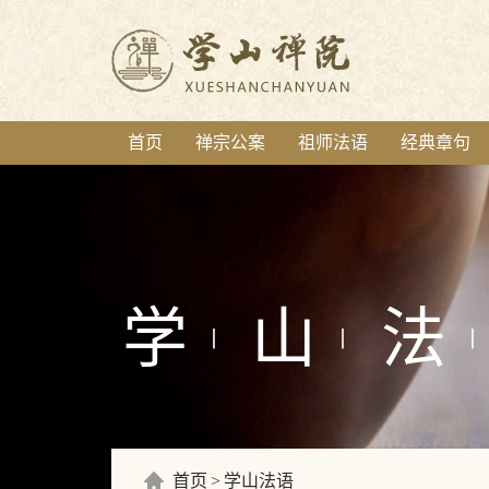
首页
禅宗公案
祖师法语
经典章句
学
山
法
丨
丨
丨
首页
学山法语