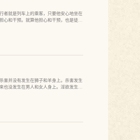
想。无论我们见没见到佛，见没见到实相，
里虽然没有任何真实的事物，但是，真实里
过去、现在和未来。只有真实，没有虚妄。
无尽的故事，仿佛串起了一个真实的梦，一
行者就是列车上的乘客，只要他安心地坐在
了解这一点，只是白白地受虚妄的苦，白白
于幻梦，不执于虚妄，不迷于故事，不苦于
担心和干预。就算他担心和干预，也是徒劳
委屈你了，你是在当下。
，不再被贪爱而撕扯，不再为丧失而难
机制，就像列车有它自己的系统和运行机
我们会享受平凡，安住平常，满足当下，接
出现故障，列车的速度是不是太慢，列车会
会过的怎么样。我们会全然地接受每个因
或阻止列车的运行。不论他怎么猜测和努
边望雪。我们会细致入微，也会豪放不
己的妄想来做种种的努力，而这种努力毫无
整洁，衣服会洗的很干净，路会走的很稳，
实实地坐在车位上，完全地信任列车。而愚
。 能活于当下，修行圆满，解脱达成，佛
他不知道自己这么做是徒劳的。同样，一个
，完全地休息下来，做一个无事人，做一个
火车的运行一样，他们会安心地坐在窗边看
直起心动念，用自己种种的妄想和行为来操
杀害并没有发生在狮子和羊身上。杀害发生
全相信道，并放弃自己的种种努力，他才会
来也没发生在男人和女人身上。淫欲发生在
运行的人一样，一个愚蠢的修行者也是一
美美地吃着烤熟的鸡，那是他的战利品。小
毫无问题地运行着。道没有任何问题，问题
人的事，对小偷来说，那是他的劳动果实。
想里。对一直用妄想干涉列车的人来说，即
有什么不对。除非小偷认同了世界对他的认
而在那个人的头脑和妄想里。而当他完全相
分别、评价、愧悔，因此而不能愉快地吃着
问题，就像道没有问题一样。当他能够接受
他一定会像那头狮子一样，或者像这个世界
乘客已合而为一，乘客再也不会有任何的问
在用自己编织的故事欺骗他的顾客，并因此
自己也不会有任何问题，他再也不会怀疑
至还因接受了商人提供的信息而收获了很多
一个道的享受者。
了很多证据，将这个事实告诉了那些顾客之