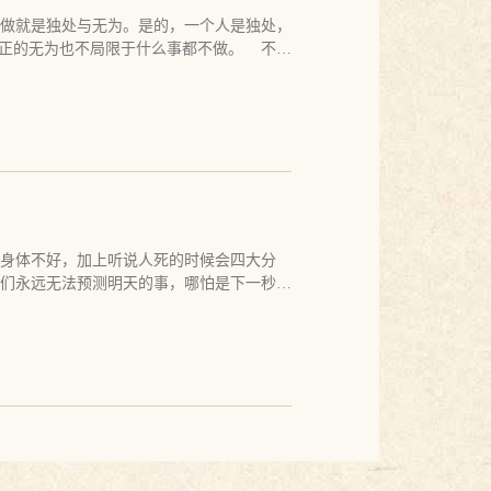
索赔。商人逃掉了，举报的人和被骗的客户
做就是独处与无为。是的，一个人是独处，
定自己是在欺骗。欺骗发生在举报者和相信
正的无为也不局限于什么事都不做。 不论
。他们以为自己是站在了事实中，其实他们
深知与你在一起的环境、人和事物都是你自
体会和经历欺骗，除非他们不相信举报者的
明白这一点，当你知道，你既不可能得到什
卖淫。妓女只是在做她自己愿意做的事，她
时，你就是独处，就是无为。 这个世界上
别者的身上，发生在一个道德评判家的头脑
有的人都在独处，但是没有任何人孤独。所
回忆起当时的画面，都深恶痛绝。而那个男
在一起，只不过，有些人不知道他们是在和
半点关系。而那个女人才是真正的强奸犯，
最要好的伴侣。如果你不让他玩游戏，你等
们有权拒绝任何讨厌的事发生在我们身上，
独处或什么也不做，那是不可能的。鱼生活
是丑陋的，痛苦的，可怕的，不相信人们对
陆地上，鱼身体没受到任何伤害，但是鱼会
人背一个女人过河，过河以后，出家人就把
人在一起，那会杀了那个男人。网络是现代
身体不好，加上听说人死的时候会四大分
该去背那个女人。您破戒了。出家人说，我
掉。爱茶者与他的茶在一起，伯乐与他的马
们永远无法预测明天的事，哪怕是下一秒钟
悔改，不要去做很多正确的事。而在一个觉
法把这些人和他们的所爱完全分开。游戏、
为自己什么都知道，而我们真的什么都不知
诉你什么是对的，什么是错的。真理和实相
的是，你看不到它们是你的影子，你沉迷于
们的一个错觉和妄想，在时间内发生的一切
是，当你在那里用自己虚妄的观念去指责别
各样的事，吃美食，看电影，逛商场，购
间，出离头脑的住着而专注地做着目前的事
一个偷窃者，一个妓女，一个强奸犯，虽然
欢的人在一起各自独处着，人们做着这一切
叫当下。一切解脱者和觉悟者都是活在当下
过妓女，也没强奸过女人。但如果你在那里
此完好地与自己在一起，不管他是在打游
恼和忧虑。修行就是要看到自己的心念是否
，正是此义。
起。对于一个修行和领悟实相的人来说，重
觉。这就是修行，无别有修行。所以古人
是你是否真正和自己在一起，你和自己在一
有恐惧和烦恼，这时，则连出离都不必要。
惧自心的幻境。如果你把游戏、购物、财
没有什么事物是真还是幻。 佛陀说：过去
一切，完全摒弃这一切而让自己活在孤寂
在幻境之外才能解脱，而是你没有在幻境中