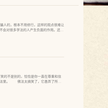
骗人的，根本不用修行，这样的观点很难让
不会对很多学法的人产生负面的作用。还
大家打坐、诵经，经常给学人开示，这与您
修行了，只是做个样子带大家修行，您是不
就像大家都知道宫殿很好，但不是每个人都
言说法，有实相法，不是每个人都能接受实
。什么是实相法？实相法就是没有法，佛什
无论是谁，说了什么，只是有缘者听，应机
业缘，而且是虚妄的业缘，本来不实。若是
 至于我自己是否在说法，在修行，这不是
自己在做什么，如何做，怎么做。就像风吹
笑的不是别的，恰恰是你一直在尊重和信
但是一个善于学习佛法的人，他会听到风在
佛法里。 佛法太搞笑了，它愚弄了所有
爷，他会嫌风声吵闹。我教人打坐，但是，
佛法隐匿了，隐匿得根本无人知晓。 真
人开示，转脸我就忘了自己说过什么。我坐
人们的注意力根本不在脱落的火箭上。人们
家在我的演示里看到了他们自己想要的东
落，从人们的寻觅中丢失，在人们追寻佛法
，并且因此可以让心安住。他们和我学，也
的焦点。但真实的火箭早就从卫星和飞船之
的开示，去除了一些法的疑惑和生活里的烦
些关注卫星和飞船的人永远看不到脱落的火