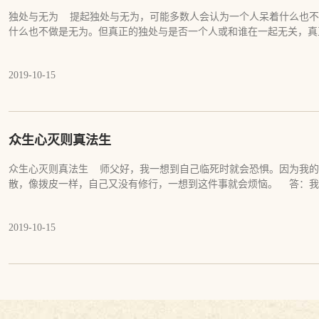
后，那些顾客开始变得烦躁和焦虑，他们痛恨那个商人，一一去找商人
独处与无为 提起独处与无为，可能多数人会认为一个人呆着什么也不
一直在寻找那个商人。欺骗从来也没发生在那个商人身上，如果他不认
什么也不做是无为。但真正的独处与是否一个人或和谁在一起无关，真
了举报者的客户的头脑中，他们认定了欺骗的同时，其实是接受了烦恼
你是一个人，还是和谁在一起，不论你做什么事，还是什么都不做，你
是陷入了幻境和无明中。骗人的商人没有欺骗，被欺骗的客户却一直在
己的影子，你无法与它们分开，也不可能真正与他们在一起，当你真正
话，也不相信商人欺骗了他们。妓女在那里卖淫，不，妓女从来也没有
2019-10-15
么，也不会失去什么，你对自己周围的一切都只是享受而不去执取，这
做的事和一个从来也没碰过男人的女孩一样纯洁。卖淫发生在多事和分
的一切事物都井然有序，没有任何一件事有丝毫的问题。这个世界上所
里。一个男人强奸了一个女人。那个女人被强奸之后，痛不欲生，每每
有的生命都在以他们的本能和智慧寻找他们喜欢的事去做，跟他们自己
人却很享受他做过的事。那个男人不是强奸犯，他跟强奸这个行为没有
自己的影子相陪伴。 孩子们在玩游戏，游戏就是他们的生命，是他们
她用自己对已经发生过的事的分别、讨厌和拒绝一次次地强奸自己。我
于剥夺了他们的生命。禁止他们玩游戏，他们还会去玩儿别的。让他们
众生心灭则真法生
当有些事已经发生在你身上，你只能接受并忘记它。除非她不认同强杀
在水里。水就是鱼的生命，而不仅仅是鱼身上的肉。如果有人把鱼放在
这样的事的厌恶，否则，她会永远活在强奸里，不是被强奸。一个出家
死掉。女人就是男人的生命，如果让一个男人永远不接触女人，不与女
众生心灭则真法生 师父好，我一想到自己临死时就会恐惧。因为我的
女人放下了。到了晚上，出家人的徒弟问他，师父，您是出家人，不应
人的生命，如果让一个现代人一周不使用手机和网络，他真的可能会疯
散，像拨皮一样，自己又没有修行，一想到这件事就会烦恼。 答：我
已经忘了那个女人，你却背起了她。世人教导人们要分别善恶，要懂得
的在一起，画家与他的笔和画在一起，修行人与他的经书在一起，你无
的事，我们都无法预知。甚至我们连当下发生的事都不能知道。我们以
悟者那里，他什么也不教导。他会用一些方法引导你看到实相，而不告
水、女人、手机、网络，茶、音乐、书籍，这一切都如此美好。不美好
道。你永远也找不到一个叫做当下的时刻。它刹那间都不住，时间是我
很难让大多数人接受。你以为自己是无辜的，是一个多么善良的人，但
它们，你执取它们。 你到大型的综合娱乐场所去看看，人们做着各种
2019-10-15
都是我们的错觉，真实是没有时间，没有什么事发生。 当我们忘记时
人，当你看不到这样的实相，你就一定会是一个杀害者，一个淫欲者，
物，做美容等等，人们以各自喜欢的事物与自己在一起，人们和自己喜
时，甚至当我们住在妄想之中而没有烦恼和恐惧时，圣人把这样的时刻
你可能从来也不是一头狮子，也没杀害过羊，也没欺骗过顾客，更没做
而无为着，这一切都如此美妙，以致你看不到任何问题。一切生命都如
的人，一旦他离开当下，进入到时间和幻境并因此而执着时，他就会烦
分别、拒绝这些纯粹的事，你就是真正的罪犯。佛说，心生即是罪生时
戏，在泡妞，还是在孤独而忧郁，毫无例外，他与自己喜欢的自己在一
进入幻境，并因此产生种种的烦恼，然后自觉出离。知幻即离，离幻即
要的不是一个人生活还是两个人生活，重要的不是做事还是不做事，而
说，知离者是佛。有时我们的心念也会住在某些妄想境中，但我们并没
起时是否开心和自在，你是否执着与你在一起的幻影，你是否贪爱或恐
我们不是一定要离开幻境，只是离开对幻境的执着。当没有执着时，也
产、爱人这一切当真，而执着，你成了凡夫；如果你畏惧自心所现的这
心不可得，现在心不可得，未来心不可得。不可得并不是你要完全生活