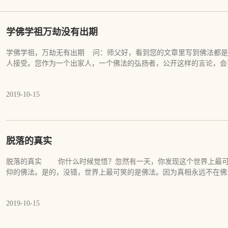
学佛学祖万劫没有出期
学佛学祖，万劫无有出期 问：师父好，看到您的文章里写到佛法都是
人接受。您作为一个出家人，一个佛法的弘扬者，公开这样的言论，会
有，即使您这样讲，我发现您自己并没有放弃弘法和修行，您经常带着
所说的不学佛法是否自相矛盾？如果您像自己所说的那样，自己已经不
2019-10-15
是有欺骗大家之嫌。 答：这个世界上不存在对所有人都适应的真理。
能住宫殿；豪华汽车很舒适，也不是每个人都坐得起；佛法的道理有有
相法。佛为初学者说文字法，说言说法，为根熟者示如实法，开实相法
么都没说，这就是实相。佛不曾说法，这是佛自己亲口所说。实际上，
者听，有意者听，众生者听，听了之后产生什么作用，那是众生自己的
脱落的真实
明眼人，自知我无说，他亦无听。如此无说，无听，是真说，真听也。
一个学法和求法人所关注的重点。一个如实修行者他所关注的永远是他
脱落的真实 你什么时候觉悟？忽然有一天，你发现这个世界上最可
树发出哗啦啦的声音，风无说法之心，亦无唱歌之意，更无恼人之嫌。
仰的佛法。是的，没错，世界上最可笑的是佛法。因为真相永远不在
说法；一个诗人或艺术家，他会听到风在唱歌；而一个在街头坐着的大
的修行人，它在用一个个谎言无休止地去圆另一个谎言。而真相却被
我自己可能坐在那里打妄想；我讲经说法，可能我自己都不信；我给别
相就像发射卫星和宇宙飞船的火箭，火箭烧掉之后一节一节地脱落了，
在法台上讲经说法，一下坐，我就会自言自语，全是胡说八道！但是大
2019-10-15
全都注视着火箭运载的卫星和飞船。实相也是如此，它一直在隐匿和脱
西，比如他们看见我坐在那里，他们相信我在那里息虑忘缘，不思善恶
的执着中逃逸。是的，佛法就像卫星和飞船，它们成了所有修行人关注
在那里静坐，息虑忘缘，不思善恶，让心安住，这就够了。他们听了我
外脱落了，了无踪迹。那些还在执迷佛法的人永远看不到实相，就像那