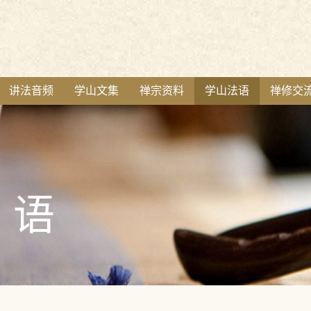
讲法音频
学山文集
禅宗资料
学山法语
禅修交
语