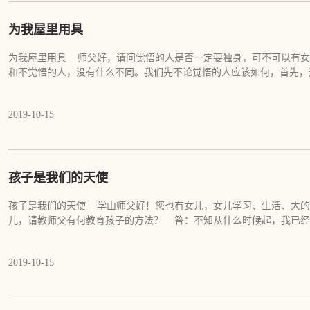
恼，这就够了。对于某些人，给他们一种间接的指引，使他们能远离过
箭。 如果你是一个真正的修行人，一个真正想觉悟的人，一个想看
至于我自己心里是否认同我自己的所做所为，我是否在修行，我是否相
离，毫无痕迹地远离，像避开瘟疫一样地远离。对于佛所说的一切教法
为我屋里用具
树，发出了声响。风什么心都没有，但是听的人会听出他们自己想听到
一个都不要去学。对于所有的大师，连一个都不要去信。那一切都是骗
么意思都没有，所有的意思都是他们自己赋予的，他们会怪树欺骗了他
看到那脱落的真实。 佛法是天大的玩笑，它真的是个玩笑。它和你
为我屋里用具 师父好，请问觉悟的人是否一定要独身，可不可以有
发现自己以前对风声所想象的一切很可笑。 佛所说法也是如此。佛以
最后还是什么样。一切的改变都是徒劳，一切的进步都会让你迷失的更
和不觉悟的人，没有什么不同。我们先不论觉悟的人应该如何，首先，
心，但众生自己会错解真实佛法，怪不得任何人。有一天，众生自己明
的一切修行丝毫都没有用，你还是会痛苦；当你放下的时候，你发现自
某一类人不能做的，除非他相信了这些能与不能。做什么，或不做什么
无作，佛无度人之心，佛无说法之意，虽然他一直也没停止地说法。 
开心。 当你明白这一点的时候，无论你再看到多么美妙的论说，多
不独身，只跟那个特定的修行人自己有关，而跟其他的人无关。这里没
无？ 师曰：汝道江湖还有碍人之心也无？ 僧无语。 师乃曰：江
么好的修行方法，你都会觉得非常可笑。你会直接越过这一切法和人。
2019-10-15
仍然有无数犯罪的人。同样，我们有无数的道德伦理观念，有多的数不
人去，不得道江湖不碍人。祖佛虽无谩人之心，为时人透不得，祖佛成
很简单，很真实，很轻松，很快乐，你会想做什么就做什么。 从此
这些观念，活在他们自己的世界和认知里。 一个觉悟的人，他觉悟到
过，此人过却祖佛。若也如是，始体得佛祖意，方与向上人同。如未透
僧、什么大德，什么上师，什么加持，什么修行，什么玄妙，你只想
相？一切万法如梦如幻，如镜中像，非有非无，不可执取，不可捉摸。
平常，才是你真正的皈依。活于平常，才是世尊。
实相的必然原因和阻碍，同样，有没有妻子、女友或伴侣，跟觉悟诸法
样的生活，是因缘法，这里没有应不应该。就算一个人再怎么认为修行
孩子是我们的天使
中遇到了那样一个人，他又无法离开她，他一定会和那个人在一起。同
一点也不影响修行，而且只有那样，才能幸福，但是，他因缘中就遇不
孩子是我们的天使 学山师父好！您也有女儿，女儿学习、生活、大的
如果这两者不接受他们各自的因缘，他们就会受苦；如果他们不被自己
儿，请教师父有何教育孩子的方法？ 答：不知从什么时候起，我已经
他们就会快乐。 我们的许多观念和认知都是徒劳的，其实这些观念无
育她，而是相反。对我来说，在孩子身上不存在学习、生活等大的方向
执着，不随顺因缘，不认命，不接受现实，让自己活的很苦闷，很压抑
去管。教育本身是自省和学习的过程，而不是教育别人。从我决定出家
运转轨迹，它不是人力所能主宰，一旦我们觉悟到无常者即佛性，你就
2019-10-15
都不怎么跟孩子说话。可能有的人会问，您不担心孩子没有父亲教育、
因缘，而是随顺因缘，随顺无常，随顺法性，随顺大道。 当你觉悟到
未担心过。不管就是不管，彻底的不管，没有什么大的方向管，小的方
经不是问题了。对于一个修行人来说，任何境界都不是问题，如何面对
子，至少大的方向应该给予孩子指引。你凭什么认为自己能给孩子指引
身而不觉得独身苦，独身没有什么不好；有女朋友，而不被女朋友捆绑
么认为自己给孩子的建议对他好，如果你自己的人生都过的很糟。 每