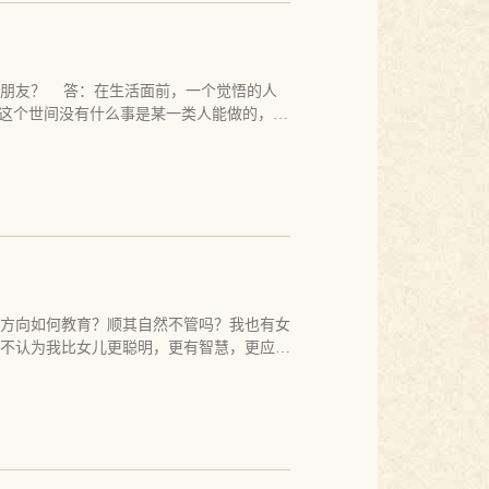
去的造作和习惯，这就是佛法所起的作用。
到实相的人，请远离任何的佛法，彻底地远
信佛法，那完全不重要。就像风只是吹动了
，连一个字都不要信。对于所有的方法，连
的。如果有一天，他们发现风吹树的声音什
人的。只有越过这一切的谎言，你才有可能
们吗？当然不会。他们只会恍然大悟，并且
兜了一个好大的圆圈。你原来是什么样，
女朋友？ 答：在生活面前，一个觉悟的人
一音演说法，众生随类各得解。佛无骗人之
远。当你执迷的时候，十方佛所说的法和你
这个世间没有什么事是某一类人能做的，是
白了，也归功不到佛身上。因为佛无为，佛
己根本不需要佛法和修行，你会毫无缘由的
，与觉悟没有任何关系。 修行人独身或者
如僧问龙牙居遁禅师：祖佛还有谩人之心也
么深刻的教义，被多少人吹捧的理论，多
有定论。现代社会有很健全的法律体系，但
湖虽无碍人之心，为时人过不得，江湖成碍
你再也不会信任何人的任何鬼话！你会活的
过来的应该不应该，但还是有很多人打破了
谩人去，不得道祖佛不谩人。若透得祖佛
以后，你再也不信什么佛、什么法、什么
什么被称为觉悟？诸法实相。什么是诸法实
得，但学佛学祖，则万劫无有出期。
成为一个普通得不能再普通的人。 甘于
独身或是不独身，不能成为一个人觉悟诸法
实相也没有必然的关系。 一个人选择什么
者应该独身，不应该有女朋友，如果他生命
理，如果一修道人觉得和另外一个人在一起
到那样一个人，他还是要过一个人的生活。
方向如何教育？顺其自然不管吗？我也有女
的认知所困扰，他们能够接受自己的因缘，
不认为我比女儿更聪明，更有智慧，更应教
法主宰事情的发生，但我们却在那里牢牢地
或是习惯、爱好等小的方向需要教育，需要
，很绝望。 一旦我们看到因缘有它自身的
之后，我不再管孩子，连问都不问，好几年
不会牢牢地执着外在无常的变化，不再干涉
关心和照顾，会变得不好吗？不，我从来都
这一点，是否独身，是否可以有女朋友，已
向不管。 每个父母都以为自己应该管孩
境界，不被境界迷惑，才是他要考虑的。独
？如果你自己还是一个生命的婴儿；你凭什
和控制，有女朋友也很好。六祖慧能大师
一个孩子都应是我们的天使和老师，而不是