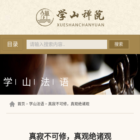
目录
搜索
学
山
法
语
丨
丨
丨
首页
学山法语
真寂不可修，真观绝诸观
真寂不可修，真观绝诸观