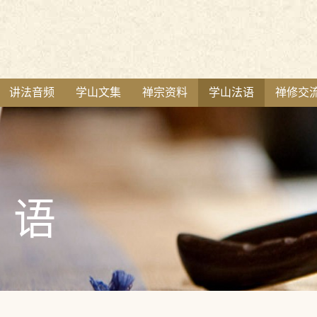
讲法音频
学山文集
禅宗资料
学山法语
禅修交
语