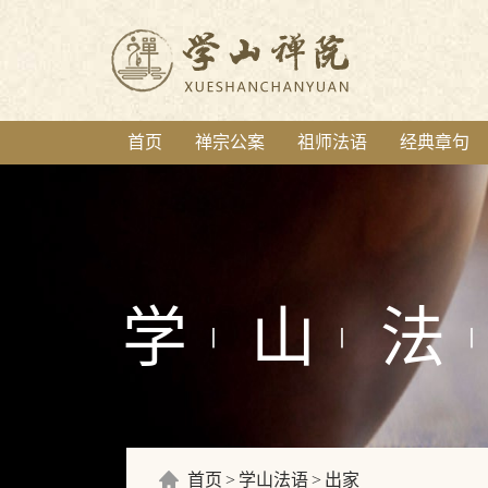
首页
禅宗公案
祖师法语
经典章句
学
山
法
丨
丨
丨
首页
学山法语
出家