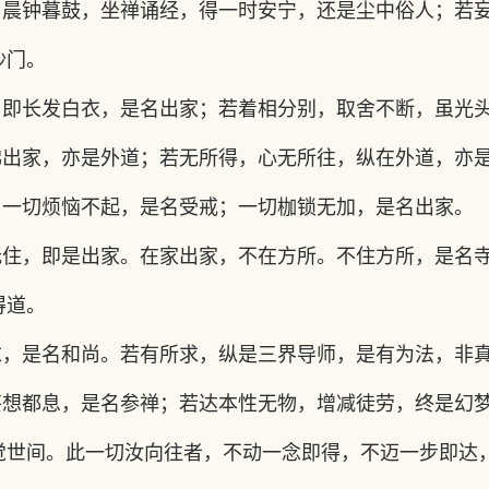
，晨钟暮鼓，坐禅诵经，得一时安宁，还是尘中俗人；若
沙门。
，即长发白衣，是名出家；若着相分别，取舍不断，虽光
佛出家，亦是外道；若无所得，心无所往，纵在外道，亦
；一切烦恼不起，是名受戒；一切枷锁无加，是名出家。
无住，即是出家。在家出家，不在方所。不住方所，是名
得道。
求，是名和尚。若有所求，纵是三界导师，是有为法，非
妄想都息，是名参禅；若达本性无物，增减徒劳，终是幻
觉世间。此一切汝向往者，不动一念即得，不迈一步即达