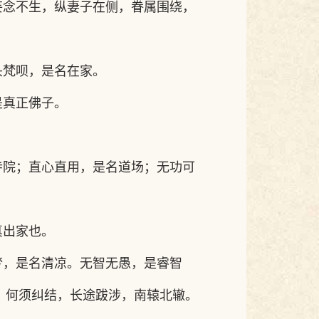
妄念不生，纵妻子在侧，眷属围绕，
头梵呗，是名在家。
是真正佛子。
寺院；直心直用，是名道场；无功可
真出家也。
梦，是名清凉。无智无愚，是睿智
，何须纠结，长途跋涉，南辕北辙。