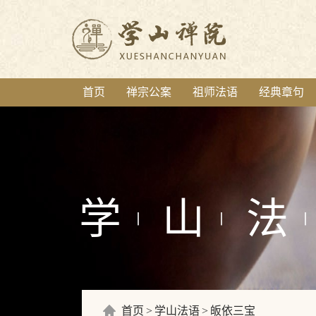
首页
禅宗公案
祖师法语
经典章句
学
山
法
丨
丨
丨
首页
学山法语
皈依三宝