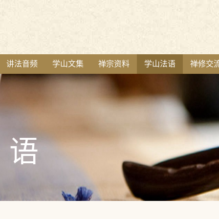
讲法音频
学山文集
禅宗资料
学山法语
禅修交
语