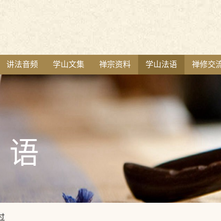
讲法音频
学山文集
禅宗资料
学山法语
禅修交
语
过