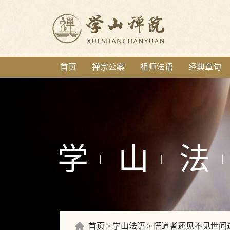
首页
禅宗公案
祖师法语
经典章句
学
山
法
丨
丨
丨
首页
学山法语
悟道者还见不见世间