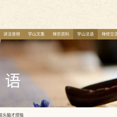
讲法音频
学山文集
禅宗资料
学山法语
禅修交
语
信头脑才烦恼