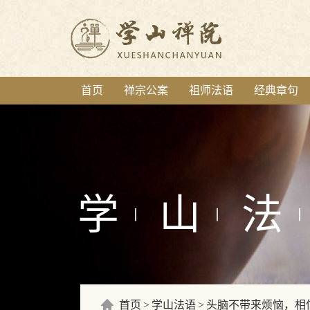
首页
禅宗公案
祖师法语
经典章句
学
山
法
丨
丨
丨
首页
学山法语
头脑不带来烦恼，相