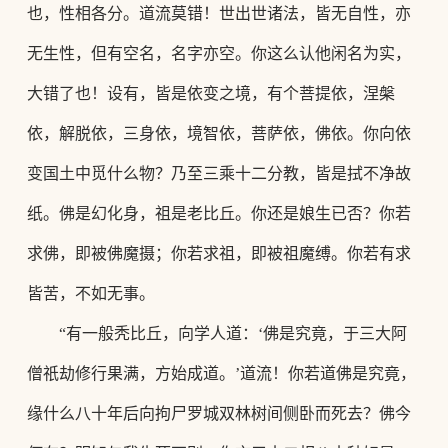
也，性相各分。道流莫错！世出世诸法，皆无自性，亦
无生性，但有空名，名字亦空。你这么认他闲名为实，
大错了也！设有，皆是依变之境，有个菩提依，涅槃
依，解脱依，三身依，境智依，菩萨依，佛依。你向依
变国土中觅什么物？乃至三乘十二分教，皆是拭不净故
纸。佛是幻化身，祖是老比丘。你还是娘生已否？你若
求佛，即被佛魔摄；你若求祖，即被祖魔缚。你若有求
皆苦，不如无事。
“
有一般秃比丘，向学人道：
‘佛是究竟，于三大阿
僧祇劫修行果满，方始成道。’道流！你若道佛是究竟，
缘什么八十年后向拘尸罗城双林树间侧卧而死去？佛今