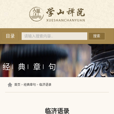
目录
搜索
经
典
章
句
丨
丨
丨
首页
经典章句
临济语录
临济语录