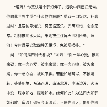
“道流！你莫认著个梦幻伴子，迟晚中间便归无常。
你向此世界中觅个什么物作解脱？觅取一口饭吃，补毳
过时？且要访寻知识，莫因循逐乐。
光阴可惜，念念无
常。粗则被地水火风，细则被生住异灭四相所逼。道
流！今时且要识取四种无相境，免被境摆扑。
”
问：
“如何是四种无相境？”师云：“你一念心疑，被地
来碍；你一念心爱，被水来溺；你一念心嗔，被火来
烧；你一念心喜，被风来飘。若能如是辨得，不被境
转，处处用境，东涌西没，南涌北没，中涌边没，边涌
中没，履水如地，履地如水。缘何如此？为达四大如梦
如幻故。道流！你只今听法者，不是你四大，能用你四