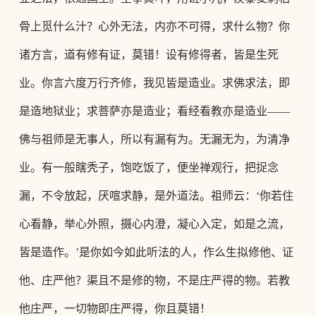
骨上觅什么汁？心外无法，内亦不可得，求什么物？你
诸方言，道有修有证，莫错！设有修得者，皆是生死
业。你言六度万行齐修，我见皆是造业。求佛求法，即
是造地狱业；求菩萨亦是造业；看经看教亦是造业——
佛与祖师是无事人，所以有漏有为。无漏无为，为清净
业。有一般瞎秃子，饱吃饭了，便坐禅观行，把捉念
漏，
不令放起，厌喧求静，是外道法。祖师云：
‘你若住
心看静，举心外照，摄心内澄，凝心入定，如是之流，
皆是造作。
’是你如今如此听法的人，作么生拟修他、证
他、庄严他？渠且不是修的物，不是庄严得的物。若教
他庄严，一切物即庄严得，你且莫错！