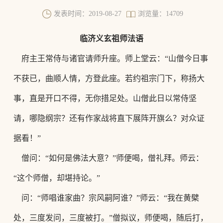
发表时间：2019-08-27
浏览量：14709
临济义玄祖师法语
府主王常侍与诸官请师升座。师上堂云：
“山僧今日事
不获已，曲顺人情，
方登此座。若约祖宗门下，称扬大
事，直是开口不得，无你措足处。山僧此日以常侍坚
请，哪隐纲宗？还有作家战将直下展阵开旗么？对众证
据看！
”
僧问：
“如何是佛法大意？”师便喝，僧礼拜。师云：
“这个师僧，却堪持论。”
问：
“师唱谁家曲？
宗风嗣阿谁？
”师云：“我在黄檗
处，三度发问，三度被打。”僧拟议，师便喝，随后打，