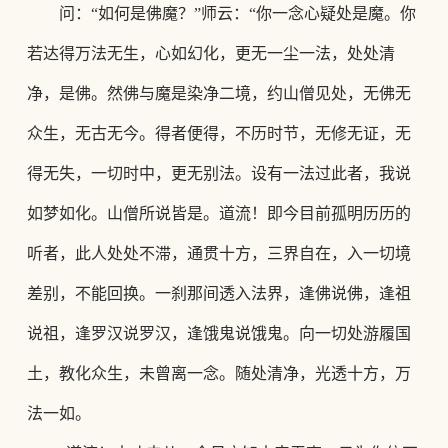
问：
“如何是佛魔？”师云：“你一念心疑处是魔。你
若达得万法无生，心如幻化，更无一尘一法，处处清
净，是佛。然佛与魔是染净二境，约山僧见处，无佛无
众生，无古无今。得者便得，不历时节，无修无证，无
得无失，一切时中，更无别法。设有一法过此者，我说
如梦如化。山僧所说皆是。道流！即今目前孤明历历的
听者，此人处处不滞，通贯十方，三界自在，入一切境
差别，不能回换。一刹那间透入法界，逢佛说佛，逢祖
说祖，逢罗汉说罗汉，逢饿鬼说饿鬼。向一切处游履国
土，教化众生，未曾离一念。随处清净，光透十方，万
法一如。