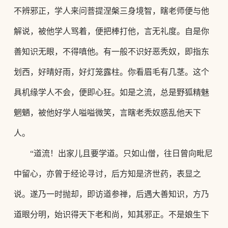
不辨邪正，学人来问菩提涅槃三身境智，瞎老师便与他
解说，被他学人骂着，便把棒打他，言无礼度。自是你
善知识无眼，不得嗔他。有一般不识好恶秃奴，即指东
划西，好晴好雨，好灯笼露柱。你看眉毛有几茎。这个
具机缘学人不会，便即心狂。如是之流，总是野狐精魅
魍魉，被他好学人嗌嗌微笑，言瞎老秃奴惑乱他天下
人。
“道流！出家儿且要学道。只如山僧，往日曾向毗尼
中留心，亦曾于经论寻讨，后方知是济世药，表显之
说。遂乃一时抛却，即访道参禅，后遇大善知识，方乃
道眼分明，始识得天下老和尚，知其邪正。不是娘生下