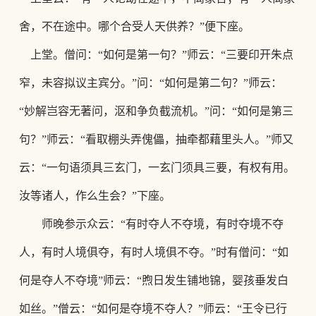
舍，不在途中。哪
个合受人天供养？
”便下座。
上堂。僧问：
“如何是第一句？”师云：“三要印开朱点
窄，未容拟议主宾分。”问：“如何是第二句？”师云：
“妙解岂容无著问，沤和争负截流机。”问：“如何是第三
句？”师云：“看取棚头弄傀儡，抽牵都藉里头人。”师又
云：“一句语须具三玄门，一玄门须具三要，有权有用。
汝等诸人，作么生会？”下座。
师晚参示众云：
“有时夺人不夺境，有时夺境不夺
人，有时人境俱夺，有时人境俱不夺。”时有僧问：“如
何是夺人不夺境”师云：“煦日发生铺地锦，婴孩垂发白
如丝。”僧云：“如何是夺境不夺人？”师云：“王令已行