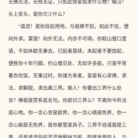
无佛无法，无修无证，只如此傍家拟求什么物？瞎汉！
头上安头，是你欠少什么？
“道流！是你目前用地，与祖佛不别，如此不信，便
向外求。莫错！向外无法，内亦不可得。你取山僧口里
语，不如休歇无事去。已起者莫续，未起者不要放起，
便胜你十年行脚。约山僧见处，无如许多般，只是平常
著衣吃饭，无事过时。你诸方来者，皆是有心求佛，求
法，求解脱，求出离三界。痴人！你要出三界什么处
去？佛祖是赏系底名句。你欲识三界么？不离你今听法
底心地。你一念心贪是欲界，你一念心嗔是色界，你一
念心痴是无色界，是你屋里家具子。三界不自道我是三
界，还是道流目前灵灵地照烛万般、酌度世界的人，与