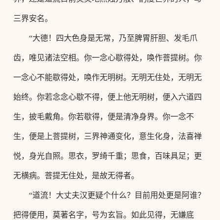
三界安名。
“大德！四大色身是无常，乃至脾胃肝胆、发毛爪
齿，唯见诸法空相。你一念心歇得处，唤作菩提树。你
一念心不能歇得处，唤作无明树。无明无住处，无明无
始终。你若念念心歇不得，便上他无明树，便入六道四
生，披毛戴角。你若歇得，便是清净身界。你一念不
生，便是上菩提树，三界神通变化，意生化身，法喜禅
悦，身光自照。思衣，罗绮千重；思食，百味具足；更
无横病。菩提无住处，是故无得者。
“
道流！大丈夫汉更疑个什么？目前用处更是阿谁？
把得便用，莫著名字，号为玄旨。如此见得，无嫌底