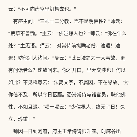
云：
“不可向虚空里钉橛去也。”
有座主问：
“三乘十二分教，岂不是明佛性？”师云：
“荒草不曾锄。”主云：“佛岂赚人也？”师云：“佛在什么
处？”主无语。师云：“对常侍前拟瞒老僧，速退！速
退！妨他别人诸
问。
”复云：“此日法筵为一大事故，更
有问话者么？速致问来。你才开口，早无交涉也！何以
如此？不见释尊云：‘法离文字，不属因，不在缘故。’为
你信不及，所以今日葛藤。恐滞常侍与诸官员，昧他佛
性，不如且退。”喝一喝云：“少信根人，终无了日！久
立，
珍重！
”
师因一日到河府，府主王常侍请师升座。时麻谷出