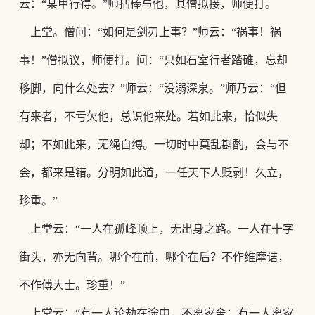
云：“某甲行得。”师拈棒与他，其僧拟接，师便打。
上堂。僧问：
“如何是剑刃上事？”师云：“祸事！祸
事！”僧拟议，师便打。问：“只如石室行者踏碓，忘却
移脚，向什么处去？”师云：“没溺深泉。”师乃云：“但
有来者，不亏欠他，总识他来处。若如此来，恰似失
却；不如此来，无绳自缚。一切时中莫乱斟酌，会与不
会，都来是错。分明如此道，一任天下人贬剥！久立，
珍重。
”
上堂云：
“一人在孤峰顶上，无出身之路。一人在十字
街头，亦无向背。哪个在前，哪
个在后？不作维摩诘，
不作傅大士。珍重！
”
上堂云：
“有一人论劫在途中，不离家舍；有一人离家