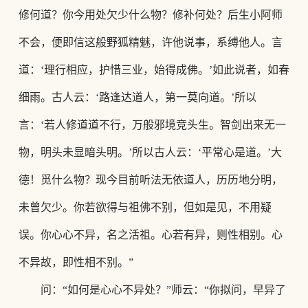
修何道？你今用处欠少什么物？修补何处？后生小阿师
不会，便即信这般野狐精魅，许他说事，系缚他人。言
道：‘理行相应，护惜三业，始得成佛。’如此说者，如春
细雨。古人云：‘路逢达道人，第一莫向道。’所以
言：‘若人修道道不行，万般邪境竞头生。
智剑出来无一
物，明头未显暗头明。
’所以古人云：‘平常心是道。’大
德！觅什么物？现今目前听法无依道人，历历地分明，
未曾欠少。你若欲得与祖佛不别，但如是见，不用疑
误。你心心不异，名之活祖。心若有异，则性相别。心
不异故，即性相不别。”
问：
“如何是心心不异处？”师云：“你拟问，早异了