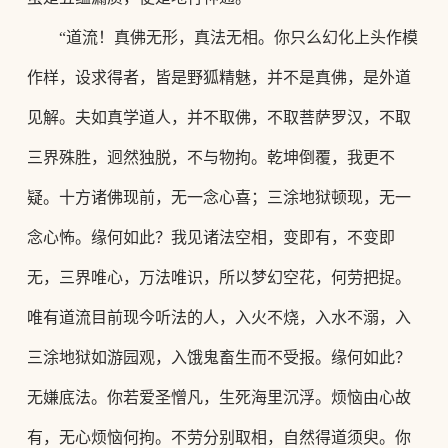
“道流！真佛无形，真法无相。你只么幻化上头作模
作样，设求得者，皆是野狐精魅，并不是真佛，是外道
见解。夫如真学道人，并不取佛，不取菩萨罗汉，不取
三界殊胜，迥然独脱，不与物拘。乾坤倒覆，我更不
疑。十方诸佛现前，无一念心喜；三涂地狱顿现，无一
念心怖。缘何如此？我见诸法空相，变即有，不变即
无，三界唯心，万法唯识，所以梦幻空花，何劳把捉。
唯有道流目前现今听法的人，入火不烧，入水不溺，入
三涂地狱如游园观，入饿鬼畜生而不受报。缘何如此？
无嫌底法。你若爱圣憎凡，生死海里沉浮。烦恼由心故
有，无心烦恼何拘。不劳分别取相，自然得道须臾。你