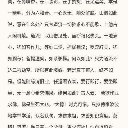
闻，在鼻嗅香，在口谈论，在手执捉，在足运奔。本是
一精明，分为六和合。一心既无，随处解脱。山僧如此
说，意在什么处？只为道流一切驰求心不能歇，上他古
人闲机境。道流！取山僧见处，坐断报化佛头。十地满
心，犹如客作儿；等妙二觉，担枷锁汉；罗汉辟支，犹
如厕秽；
菩提涅槃，如系驴橛。何以如此？只为道流不
达三祇劫空，所以有此障碍。若是真正道人，终不如
是。但能随缘消旧业，任运著衣裳，要行即行，要坐即
坐，无一念心希求佛果。缘何如此？古人云：
‘若欲作业
求佛，佛是生死大兆。’大德！时光可惜。只拟傍家波波
地学禅学道，认名认句，求佛求祖，求善知识意度。莫
错！
道流！你只有一个父母，更求何物！你自返照看。