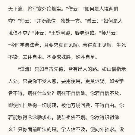
天下遍，将军塞外绝烟尘。”僧云：“如何是人境两俱
夺？”师云：“并汾绝信，独处一方。”僧云：“如何是人
境俱不夺？”师云：“王登宝殿，野老讴歌。”师乃云：
“今时学佛法者，且要求真正见解。若得真正见解，生死
不染，去住自由。不要求殊胜，殊胜自至。
“道流！只如自古先德，皆有出人的路。如山僧指示
人处，只要你不受人惑，要用便用，更莫迟疑。如今学
者不得，病在什么处？病在不自信处。你若自信不及，
即便忙忙地徇一切境转，被他万境回换，不得自由。你
若能歇得念念驰求心，便与祖佛不别。你欲得识祖佛
么？只你面前听法的是。学人信不及，便向外驰求。设