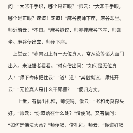
问：
“大悲千手眼，哪
个是正眼？
”师云：“大悲千手眼，
哪
个是正眼？速道！速道！
”麻谷拽师下座，麻谷却坐。
师近前云：“不审。”麻谷拟议，师亦拽麻谷下座，师却
坐。麻谷便出去，师便下座。
上堂云：
“赤肉团上有一无位真人，常从汝等诸人面门
出入。未证据者看看。”时有僧出问：“如何是无位真
人？”师下禅床把住云：“道！道！”其僧拟议，师托开
云：“无位真人是什么干屎橛？！”便归方丈。
上堂，有僧出礼拜，师便喝。僧云：
“老和尚莫探头
好。”师云：“你道落在什么处？”僧便喝。又有僧问：
“如何是佛法大意？”师便喝，僧礼拜。师云：“你道好喝