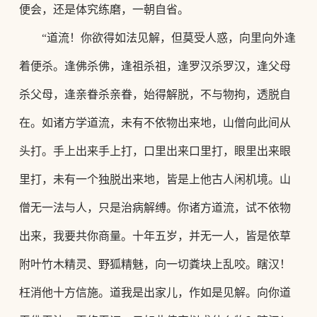
便会，还是体究练磨，一朝自省。
“道流！你欲得如法见解，但莫受人惑，向里向外逢
着便杀。逢佛杀佛，逢祖杀祖，逢罗汉杀罗汉，逢父母
杀父母，逢亲眷杀亲眷，始得解脱，不与物拘，透脱自
在。如诸方学道流，未有不依物出来地，山僧向此间从
头打。手上出来手上打，口里出来口里打，眼里出来眼
里打，未有一个独脱出来地，皆是上他古人闲机境。山
僧无一法与人，只是治病解缚。你诸方道流，试不依物
出来，我要共你商量。十年五岁，并无一人，皆是依草
附叶竹木精灵、野狐精魅，向一切粪块上乱咬。瞎汉！
枉消他十方信施。道我是出家儿，作如是见解。向你道