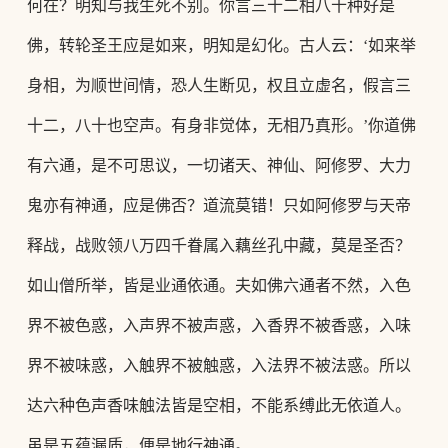
何在？明知与我生死不别。你言三十二相八十种好是
佛，转轮圣王应是如来，
明知是幻化。古人云：
‘如来举
身相，为顺世间情，恐人生断见，权且立虚名，假言三
十二，八十也空声。有身非觉体，无相乃真形。’你道佛
有六通，是不可思议，一切诸天、神仙、阿修罗、大力
鬼亦有神通，应是佛否？道流莫错！只如阿修罗与天帝
释战，战败领八万四千眷属入藕丝孔中藏，莫是圣否？
如山僧所举，皆是业通依通。夫如佛六通者不然，入色
界不被色惑，入声界不被声惑，入香界不被香惑，入味
界不被味惑，入触界不被触惑，入法界不被法惑。所以
达六种色声香味触法皆是空相，不能系缚此无依道人。
虽是五蕴漏质，便是地行神通。