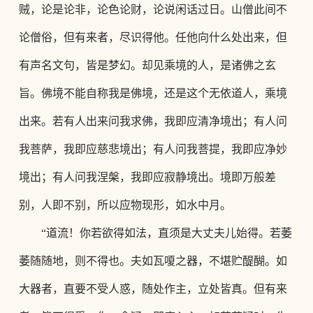
贼，论是论非，论色论财，论说闲话过日。山僧此间不
论僧俗，但有来者，尽识得他。任他向什么处出来，但
有声名文句，皆是梦幻。却见乘境的人，是诸佛之玄
旨。佛境不能自称我是佛境，还是这个无依道人，乘境
出来。若有人出来问我求佛，我即应清净境出；有人问
我菩萨，我即应慈悲境出；有人问我菩提，我即应净妙
境出；有人问我涅槃，我即应寂静境出。境即万般差
别，人即不别，所以应物现形，如水中月。
“道流！你若欲得如法，直须是大丈夫儿始得。若萎
萎随随地，则不得也。夫如瓦嗄之器，不堪贮醍醐。如
大器者，直要不受人惑，随处作主，立处皆真。但有来