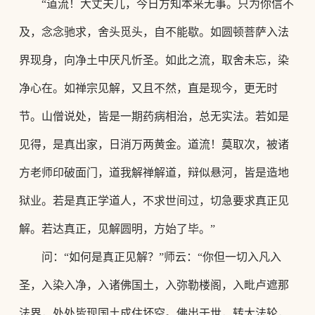
“道流！大丈夫儿，今日方知本来无事。只为你信不
及，念念驰求，舍头觅头，自不能歇。如圆顿菩萨入法
界现身，向净土中厌凡忻圣。如此之流，取舍未忘，染
净心在。如禅宗见解，又且不然，直是现今，更无时
节。山僧说处，皆是一期药病相治，总无实法。若如是
见得，是真出家，日消万两黄金。道流！莫取次，被诸
方老师印破面门，道我解禅解道，辩似悬河，皆是造地
狱业。若是真正学道人，不求世间过，切急要求真正见
解。若达真正，
见解圆明，方始了毕。
”
问：
“如何是真正见解？”师云：“你但一切入凡入
圣，入染入净，入诸佛国土，入弥勒楼阁，入毗卢遮那
法界，处处皆现国土成住坏空。佛出于世，转大法轮，