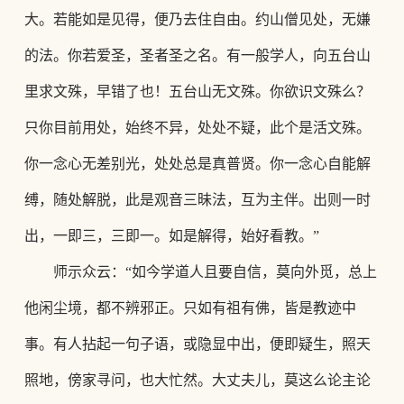
大。若能如是见得，便乃去住自由。约山僧见处，无嫌
的法。你若爱圣，圣者圣之名。有一般学人，向五台山
里求文殊，
早错了也！五台山无文殊。你欲识文殊么？
只你目前用处，始终不异，处处不疑，此个是活文殊。
你一念心无差别光，处处总是真普贤。你一念心自能解
缚，随处解脱，此是观音三昧法，互为主伴。出则一时
出，一即三，三即一。如是解得，始好看教。
”
师示众云：
“如今学道人且要自信，莫向外觅，总上
他闲尘境，都不辨邪正。只如有祖有佛，皆是教迹中
事。有人拈起一句子语，或隐显中出，便即疑生，照天
照地，傍家寻问，也大忙然。大丈夫儿，莫这么论主论