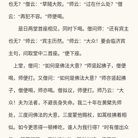
也无？”僧云：“草贼大败。”师云：“过在什么处？”僧
云：“再犯不容。”师便喝。
是日两堂首座相见，同时下喝。僧问师：
“还有宾主
也无？”师云：“宾主历然。”师云：“大众！
要会临济宾
主句，问取堂中二首座。
”便下座。
上堂，僧问：
“如何是佛法大意？”师竖起拂子，僧便
喝，师便打。又僧问：“如何是佛法大意？”师亦竖起拂
子，僧便喝，师亦喝。僧拟议，师便打。师乃云：“大
众！夫为法者，
不避丧身失命。我二十年在黄檗先师
处，三度问佛法的大意，三度蒙他赐杖，如蒿枝拂着相
似。如今更思得一顿棒吃，谁人为我行得？
”时有僧出众