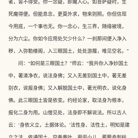
者，皆不得受。你一念疑，即魔入心。如菩萨疑时，生
死魔得便。但能息念，更莫外求，物来则照。你但信现
今用底，一个事也无。你一念心，生三界，随缘被境，
分为六尘。你如今应用处欠少什么？一刹那间便入净入
秽，入弥勒楼阁，入三眼国土，处处游履，唯见空名。
”
问：
“如何是三眼国土？”师云：“我共你入净妙国土
中，著清净衣，说法身佛；又入无差别国土中，著无差
别衣，说报身佛；又入解脱国土中，著光明衣，说化身
佛。此三眼国土皆是依变。约经论家，取法身为根本，
报化二身为用。山僧见处，法身即不解说法。所以古人
云：‘身依义立，土据体论。’法性身、法性土，明知是建
立之法，依通国土。空拳黄叶，用诳小儿，蒺藜夌刺枯