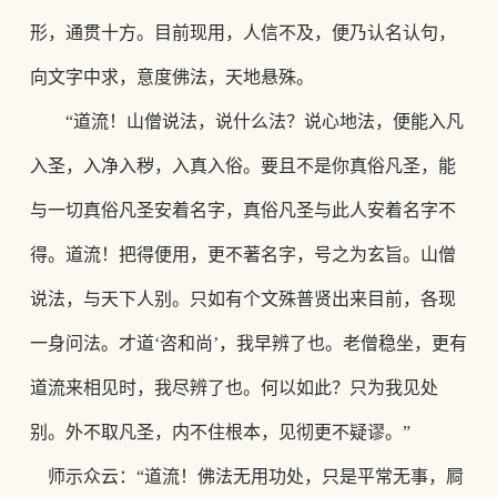
形，通贯十方。目前现用，人信不及，便乃认名认句，
向文字中求，意度佛法，天地悬殊。
“道流！山僧说法，说什么法？说心地法，便能入凡
入圣，入净入秽，入真入俗。要且不是你真俗凡圣，能
与一切真俗凡圣安着名字，真俗凡圣与此人安着名字不
得。道流！把得便用，更不著名字，号之为玄旨。山僧
说法，
与天下人别。只如有个文殊普贤出来目前，各现
一身问法。才道
‘咨和尚’，我早辨了也。老僧稳坐，更有
道流来相见时，我尽辨了也。何以如此？只为我见处
别。外不取凡圣，内不住根本，
见彻更不疑谬。
”
师示众云：
“道流！佛法无用功处，只是平常无事，屙