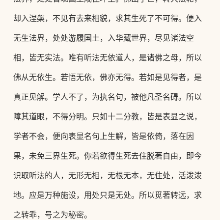
却入涅槃，不见有去来相貌，求其生死了不可得。便入
无生法界，处处游履国土，入华藏世界，尽见诸法空
相，皆无实法。唯有听法无依道人，是诸佛之母，所以
佛从无依生。若悟无依，佛亦无得。若如是见得者，是
真正见解。学人不了，为执名句，被他凡圣名碍。所以
障其道眼，不得分明。只如十二分教，皆是表显之说，
学者不会，便向表显名句上生解，皆是依倚，落在因
果，未免三界生死。你若欲得生死去住脱著自由，即今
识取听法的人，无形无相，无根无本，无住处，活泼泼
地。应是万种施设，用处只是无处。所以觅著转远，求
之转乖，号之为秘密。