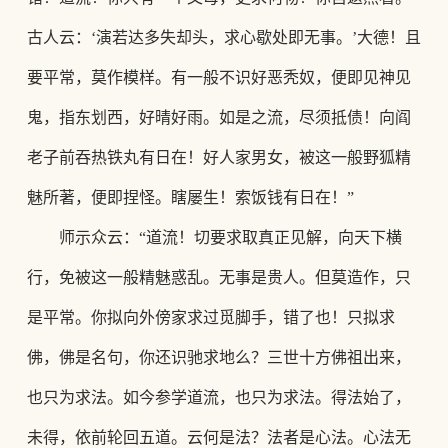
古人云：
‘演若达多失却头，求心歇处即无事。’大德！且
要平常，莫作模样。有一般不识好恶秃奴，便即见神见
鬼，指东划西，好晴好雨。
如是之流，尽须抵债！向阎
老子前吞热铁丸有日在！好人家男女，被这一般野狐精
魅所著，便即捏怪。瞎屡生！索饭钱有日在！
”
师示众云：
“道流！切要求取真正见解，向天下横
行，免被这一般精魅惑乱。无事是贵人。但莫造作，只
是平常。你拟向外傍家求过觅脚手，错了也！只拟求
佛，佛是名句，你还识驰求地么？三世十方佛祖出来，
也只为求法。如今参学道流，也只为求法。得法始了，
未得，依前轮回五道。云何是法？法者是心法。心法无