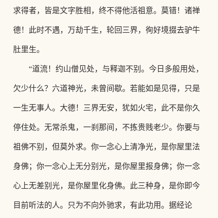
求得者，皆是文字胜相，终不得他活祖意。莫错！诸禅
德！此时不遇，万劫千生，轮回三界，徇好境掇去驴牛
肚里生。
“道流！约山僧见处，与释迦不别。今日多般用处，
欠少什么？六道神光，未曾间歇。若能如是见得，只是
一生无事人。大德！三界无安，犹如火宅，此不是你久
停住处。无常杀鬼，一刹那间，不拣贵贱老少。你要与
祖佛不别，但莫外求。你一念心上清净光，是你屋里法
身佛；你一念心上无分别光，是你屋里报身佛；你一念
心上无差别光，是你屋里化身佛。此三种身，是你即今
目前听法的人。只为不向外驰求，有此功用。据经论