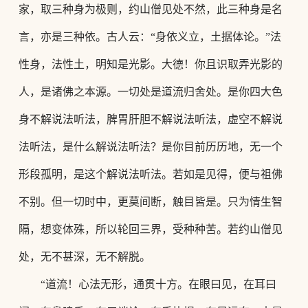
家，取三种身为极则，约山僧见处不然，
此三种身是名
言，亦是三种依。古人云：
“身依义立，土据体论。”法
性身，法性土，明知是光影。大德！你且识取弄光影的
人，是诸佛之本源。一切处是道流归舍处。是你四大色
身不解说法听法，脾胃肝胆不解说法听法，虚空不解说
法听法，是什么解说法听法？是你目前历历地，无一个
形段孤明，是这个解说法听法。若如是见得，便与祖佛
不别。但一切时中，更莫间断，触目皆是。只为情生智
隔，想变体殊，所以轮回三界，受种种苦。若约山僧见
处，无不甚深，无不解脱。
“道流！心法无形，通贯十方。在眼曰见，在耳曰