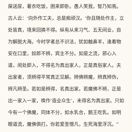
屎送尿，著衣吃饭，困来即卧。愚人笑我，智乃知焉。
古人云：‘向外作工夫，总是痴顽汉。’你且随处作主，立
处皆真，境来回换不得。纵有从来习气、五无间业，自
为解脱大海。今时学者总不识法，犹如触鼻羊，逢着物
安在口里，奴郎不辨，宾主不分。如是之流，邪心入
道，闹处即入，不得名为真出家人，正是真俗家人。夫
出家者，须辨得平常真正见解。辨佛辨魔，辨真辨伪，
辨凡辨圣。
若如是辨得，名真出家。若魔佛不辨，正是
出一家入一家，唤作
‘造业众生’，未得名为真出家。只如
今有一个佛魔，同体不分，如水乳合，鹅王吃乳。
如明
眼道流，魔佛俱打。你若爱圣憎凡，生死海里浮沉。
”