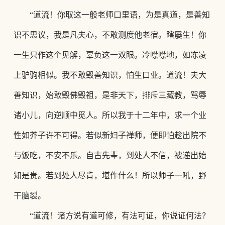
“道流！你取这一般老师口里语，为是真道，是善知
识不思议，我是凡夫心，不敢测度他老宿。瞎屡生！你
一生只作这个见解，辜负这一双眼。冷噤噤地，如冻凌
上驴驹相似。我不敢毁善知识，怕生口业。道流！夫大
善知识，始敢毁佛毁祖，是非天下，排斥三藏教，骂辱
诸小儿，向逆顺中觅人。所以我于十二年中，求一个业
性如芥子许不可得。若似新妇子禅师，便即怕趁出院不
与饭吃，不安不乐。自古先辈，到处人不信，被递出始
知是贵。若到处人尽肯，堪作什么！所以师子一吼，野
干脑裂。
“道流！诸方说有道可修，有法可证，你说证何法？