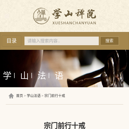
目录
搜索
学
山
法
语
丨
丨
丨
首页
学山法语
宗门前行十戒
宗门前行十戒