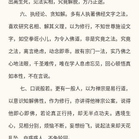
出离生死，见法实相，究竟解脱，方乃正途。
六、执经论、贪知解。多有人执著佛经文字之法，
喜欢研究名相、解其义理，以为修行，不知世尊施设文
字，如空拳诳小儿，为令入佛道，非是究竟之法。究竟
之法，离言绝虑，动念即乖，故有宗门一法，实乃佛之
心地法眼，千圣难传，唯在学人息虑忘见，回心顿悟真
如本性，不在言说。
七、口说般若。更有一般人，以为禅宗是易行道，
以意识知解佛性，作为修行，亦讲得他禅宗公案，说得
他即心即佛，若论真正行持，却无半点功夫。遇境生
心，见相分别，烦恼不断，妄想纷飞，说起法来却天花
乱坠、自惑惑人，不免轮回。