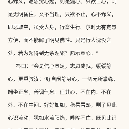
心缘义，遂思觉心起，则是漏心。只欲亡心，则
是无明昏住。又不当理，只欲不止，心不缘义，
即恶取空，虽受人身，行畜生行。尔时无有定慧
方便，而不能解了明见佛性。只是行人沈没之
处，若为超得到无余涅槃？愿示真心。”
答曰
：
“会是信心具足，志愿成就，缓缓静
心，更重教汝
：
‘好自闲静身心，一切无所攀缘，
端坐正念，善调气息。征其心，不在内、不在
外、不在中间。好好如如，稳看看熟，则了见此
心识流动，犹如水流阳焰，晔晔不住。既见此识