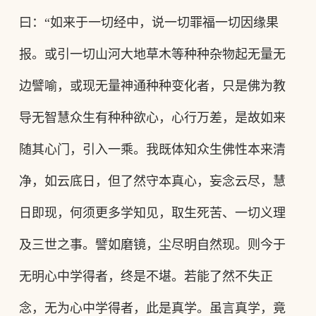
曰
：
“如来于一切经中，说一切罪福一切因缘果
报。或引一切山河大地草木等种种杂物起无量无
边譬喻，或现无量神通种种变化者，只是佛为教
导无智慧众生有种种欲心，心行万差，是故如来
随其心门，引入一乘。我既体知众生佛性本来清
净，如云底日，但了然守本真心，妄念云尽，慧
日即现，何须更多学知见，取生死苦、一切义理
及三世之事。譬如磨镜，尘尽明自然现。则今于
无明心中学得者，终是不堪。若能了然不失正
念，无为心中学得者，此是真学。虽言真学，竟