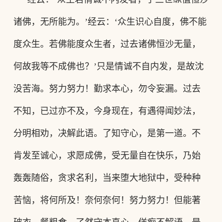
诸佛，无所能为。’经云
：
‘众生识心自度，佛不能
度众生。若佛能度众生者，过去诸佛恒沙无量，
何故我等不成佛也
？
’只是情诚不自内发，是故沈
没苦海。努力努力！勤求本心，勿令妄漏。过去
不知，已过亦不及，今身现在，有遇得闻妙法，
分明相劝，决解此语。了知守心，是第一道。不
肯发至诚心，求愿成佛，受无量自在快乐，乃始
轰轰随俗，贪求名利，当来堕大地狱中，受种种
苦恼，将何所及！奈何奈何！努力努力！但能著