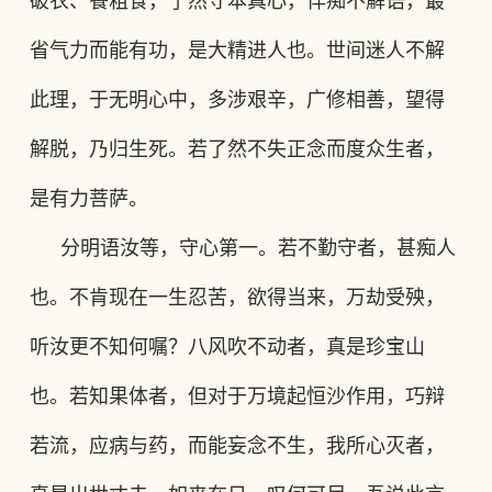
破衣、餐粗食，了然守本真心，佯痴不解语，最
省气力而能有功，是大精进人也。世间迷人不解
此理，于无明心中，多涉艰辛，广修相善，望得
解脱，乃归生死。若了然不失正念而度众生者，
是有力菩萨。
分明语汝等，守心第一。若不勤守者，甚痴人
也。不肯现在一生忍苦，欲得当来，万劫受殃，
听汝更不知何嘱？八风吹不动者，真是珍宝山
也。若知果体者，但对于万境起恒沙作用，巧辩
若流，应病与药，而能妄念不生，我所心灭者，