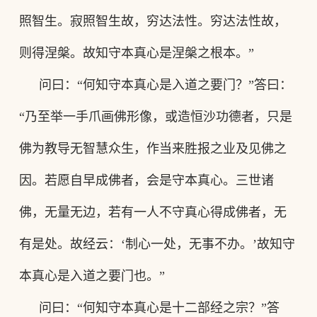
照智生。寂照智生故，穷达法性。穷达法性故，
则得涅槃。故知守本真心是涅槃之根本。”
问曰
：
“何知守本真心是入道之要门
？
”答曰
：
“乃至举一手爪画佛形像，或造恒沙功德者，只是
佛为教导无智慧众生，作当来胜报之业及见佛之
因。若愿自早成佛者，会是守本真心。三世诸
佛，无量无边，若有一人不守真心得成佛者，无
有是处。故经云
：
‘制心一处，无事不办。’故知守
本真心是入道之要门也
。
”
问曰
：
“何知守本真心是十二部经之宗
？
”答