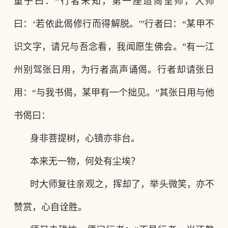
童子曰：“行者未知，第一座造偈呈师，大师
曰：‘若依此偈修行而得解脱。'”行者曰：“某甲不
识文字，请兄与吾念看，我闻愿生佛会。”有一江
州别驾张日用，为行者高声诵偈。行者却请张日
用：“与我书偈，某甲有一个拙见。”其张日用与他
书偈曰：
身非菩提树，心镜亦非台。
本来无一物，何处有尘埃？
时大师复往亲观之，挥却了，举头微笑，亦不
赞赏，心自诠胜。