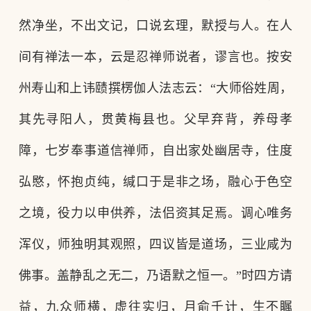
然净坐，不出文记，口说玄理，默授与人。在人
间有禅法一本，云是忍禅师说者，谬言也。按安
州寿山和上讳赜撰楞伽人法志云
：
“大师俗姓周，
其先寻阳人，贯黄梅县也。父早弃背，养母孝
障，七岁奉事道信禅师，自出家处幽居寺，住度
弘愍，怀抱贞纯，缄口于是非之场，融心于色空
之境，役力以申供养，法侣资其足焉。调心唯务
浑仪，师独明其观照，四议皆是道场，三业咸为
佛事。盖静乱之无二，乃语默之恒一。”时四方请
益，九众师横，虚往实归，月俞千计，生不瞩