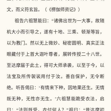
文，而义符玄旨。（《楞伽师资记》）
祖告六祖慧能曰：
“诸佛出世为一大事，故随
机大小而引导之，遂有十地、三乘、顿渐等旨，
以为教门。然以无上微妙、秘密圆明、真实正法
眼藏付于上首大迦叶尊者，展转传授二十八世。
至达摩届于此土，得可大师承袭，以至于今，以
法宝及所传袈裟用付于汝。善自保护，无令断
绝。听吾偈曰：‘有情来下种，因地果还生。无情
既无种，无性亦无生。’六祖慧能跪受衣法，启
曰：“法则既受，衣付何人？”祖曰：“昔达摩初