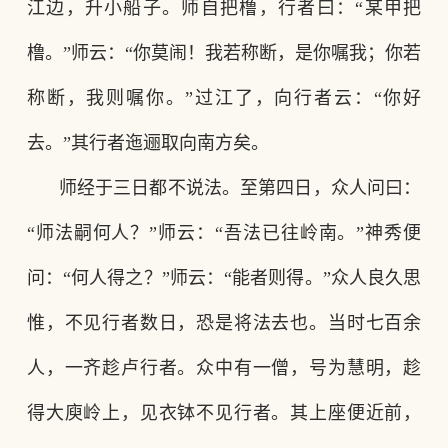
江边，升小船子。师自把橹，行者曰：“某甲把
橹。”师云：“你莫闹！我若称断，是你嘱我；你若
称断，我则嘱你。”过江了，向行者云：“你好
去。”其行者迤逦取向南方矣。
师经于三日都不说法。至第四日，众人问曰：
“师法嗣何人？”师云：“吾法已往岭南。”神秀便
问：“何人得之？”师云：“能者则得。”众人良久思
惟，不见行者数日，恐是将法去也。当时七百余
人，一齐趁卢行者。众中有一僧，号为慧明，趁
得大庾岭上，见衣钵不见行者。其上座便近前，