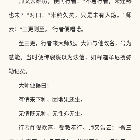
师又去碓坊，便问行者：
“不易行者，米还熟
也未？”对曰：“米熟久矣，只是未有人簸。”师
云：“三更则至。”行者便唱喏。
至三更，行者来大师处。大师与他改名，号为
慧能。当时便传袈裟以为法信，如释迦牟尼授弥
勒记矣。
大师便偈曰：
有情来下种，因地果还生。
无情既无种，无性亦无生。
行者闻偈欢喜，受教奉行。师又告云：
“吾三