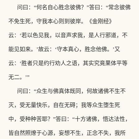
问曰
：
“何名自心胜念彼佛
？
”答曰
：
“常念彼佛
不免生死，守我本心则到彼岸。《金刚经》
云
：
‘若以色见我，以音声求我，是人行邪道，不
能见如来。’故云
：
‘守本真心，胜念他佛。’又
云
：
‘胜者只是约行劝人之语，其实究竟果体平等
无二。’”
问曰
：
“众生与佛真体既同，何故诸佛不生不
灭，受无量快乐，自在无碍；我等众生堕生死
中，受种种苦耶
？
”答曰
：
“十方诸佛，悟达法性，
皆自然照燎于心源，妄想不生，正念不失，我所