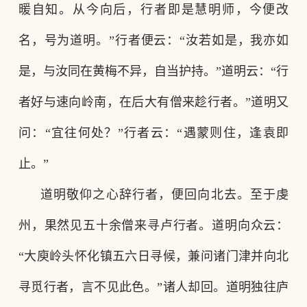
暖自知。从今向后，行者即是慧明师，今便改
名，号为道明。”行者便云：“汝若如是，我亦如
是，与汝同在黄梅不异，自当护持。”道明云：“行
者好与速向岭南，在后大有僧来趁行者。”道明又
问：“宜往何处？”行者云：“遇蒙则住，逢袁即
止。”
道明敬仰之心辞行者，便回向北去。至于虔
州，果然见五十余僧来寻卢行者。道明向众云：
“大庾岭头怀化镇五六日寻候，兼问诸门津并向北
寻觅行者，言不见此色。”诸人却回。道明独往庐