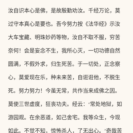
汝自识本心是佛，是故殷勤劝汝。千经万论，莫
过守本真心是要也。吾今努力按《法华经》示汝
大车宝藏、明珠妙药等物，汝自不取不服，穷苦
奈何！会是妄念不生，我所心灭，一切功德自然
圆满，不假外求，归生死苦。于一切处，正念察
心，莫爱现在乐，种未来苦，自诳诳他，不脱生
死。努力努力！今虽无常，共作当来成佛之因。
莫使三世虚度，狂丧功夫。经云
：
‘常处地狱，如
游园观。在余恶道，如己舍宅。我等众生，今现
如此。不觉不知，惊怖杀人，了无出心。’奇哉苦