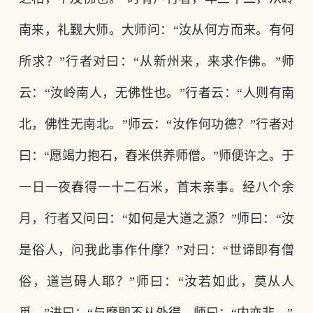
南来，礼觐大师。大师问：“汝从何方而来。有何
所求？”行者对曰：“从新州来，来求作佛。”师
云：“汝岭南人，无佛性也。”行者云：“人则有南
北，佛性无南北。”师云：“汝作何功德？”行者对
曰：“愿竭力抱石，舂米供养师僧。”师便许之。于
一日一夜舂得一十二石米，首末亲事。经八个余
月，行者又问曰：“如何是大道之源？”师曰：“汝
是俗人，问我此事作什摩？”对曰：“世谛即有僧
俗，道岂碍人耶？”师曰：“汝若如此，莫从人