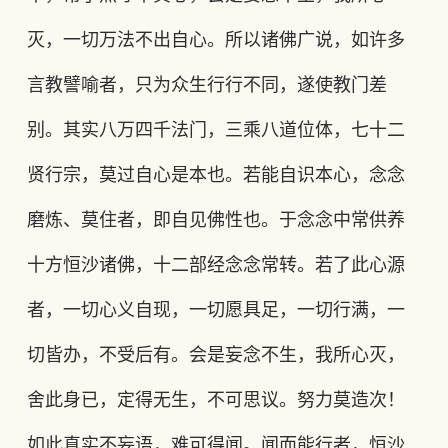
灭，一切万法不出自心。所以诸佛广说，如许多
言教譬喻者，只为众生行行不同，遂使教门差
别。其实八万四千法门，三乘八道位体，七十二
贤行宗，莫过自心是本也。若能自识本心，念念
磨炼、莫住者，即自见佛性也。于念念中常供养
十方恒沙诸佛，十二部经念念常转。若了此心源
者，一切心义自现，一切愿具足，一切行满，一
切皆办，不受后有。会是妄念不生，我所心灭，
舍此身已，定得无生，不可思议。努力莫造次！
如此真实不妄语，难可得闻。闻而能行者，恒沙