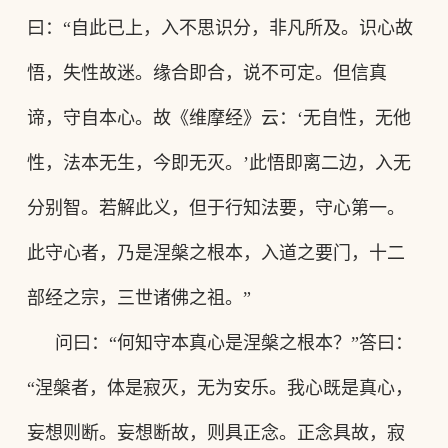
曰
：
“自此已上，入不思识分，非凡所及。识心故
悟，失性故迷。缘合即合，说不可定。但信真
谛，守自本心。故《维摩经》云
：
‘无自性，无他
性，法本无生，今即无灭。’此悟即离二边，入无
分别智。若解此义，但于行知法要，守心第一。
此守心者，乃是涅槃之根本，入道之要门，十二
部经之宗，三世诸佛之祖。”
问曰
：
“何知守本真心是涅槃之根本
？
”答曰
：
“涅槃者，体是寂灭，无为安乐。我心既是真心，
妄想则断。妄想断故，则具正念。正念具故，寂