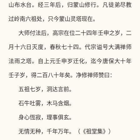
山布水台。经三年后，归蒙山修行。凡徒弟尽教
过岭南六祖处，只今蒙山灵塔现在。
大师付法后，高宗在位二十四年壬申之岁，二
月十六日灭度，春秋七十四。代宗谥号大满禅师
法雨之塔。自上元壬申岁迁化，迄今唐保大十年
壬子岁，得二百八十年矣。净修禅师赞曰：
五祖七岁，洞达言前。
石牛吐雾，木马含烟。
身心恆寂，理事俱玄。
无情无种，千年万年。（《祖堂集》）