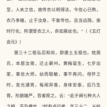
至，人未之信，故传衣以明得法。今信心已熟，
衣乃争端，止于汝身，不复传也。且当远隐，俟
时行化，所谓受衣之人，命如悬丝也。”（《五灯
会元》）
第三十二祖弘忍和尚，即唐土五祖也。姓周
氏，本居汝南，迁止蕲州。黄梅诞生，七岁出
家，事信大师。幼而聪敏，事不再问。母怀之
时，发光通宵，每闻异香，身体安泰，后乃生
育。形貌端严，哲者观之，云：
“此子阙七种大人
之相，不及佛也。”时有卢行者，年三十二，从岭