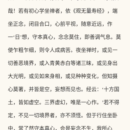
哉！若有初心学坐禅者，依《观无量寿经》，端
坐正念，闭目合口，心前平视，随意近远，作
一‘日’想，守本真心，念念莫住，即善调气息。莫
使乍粗乍细，则令人成病苦。夜坐禅时，或见一
切善恶境界，或入青黄赤白等诸三昧，或见身出
大光明，或见如来身相，或见种种变化，但知摄
心莫著，并皆是空，妄想而见也。经云
：
‘十方国
土，皆如虚空。三界虚幻，唯是一心作。’若不得
定，不见一切境界者，亦不须怪。但于行住坐卧
中，常了然守本真心，会是妄念不生，我所心