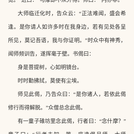
觅。”进曰：“与摩即不从外得。师曰：“内亦非。”
大师临迁化时，告众云：
“正法难闻，盛会希
逢。是你请人如许多时在我身边，若有见处各呈
所见，莫记吾语，我与你证明。”时众中有神秀，
闻师频训告，遂挥毫于壁。书偈曰：
身是菩提树，心如明镜台。
时时勤拂拭，莫使有尘埃。
师见此偈，乃告众曰：
“是你诸人，若依此偈
修行而得解脱。”众僧总念此偈。
有一童子碓坊里念此偈，行者曰：
“念什摩？”