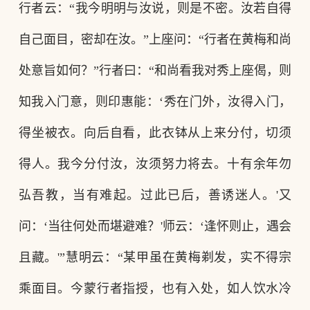
行者云：“我今明明与汝说，则是不密。汝若自得
自己面目，密却在汝。”上座问：“行者在黄梅和尚
处意旨如何？”行者曰：“和尚看我对秀上座偈，则
知我入门意，则印惠能：‘秀在门外，汝得入门，
得坐被衣。向后自看，此衣钵从上来分付，切须
得人。我今分付汝，汝须努力将去。十有余年勿
弘吾教，当有难起。过此已后，善诱迷人。'又
问：‘当往何处而堪避难？'师云：‘逢怀则止，遇会
且藏。'”慧明云：“某甲虽在黄梅剃发，实不得宗
乘面目。今蒙行者指授，也有入处，如人饮水冷