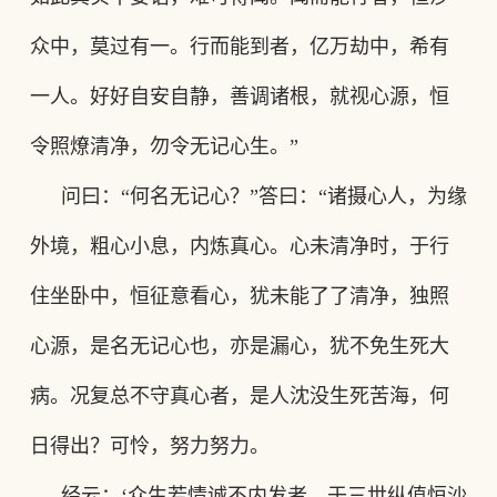
众中，莫过有一。行而能到者，亿万劫中，希有
一人。好好自安自静，善调诸根，就视心源，恒
令照燎清净，勿令无记心生。”
问曰
：
“何名无记心
？
”答曰
：
“诸摄心人，为缘
外境，粗心小息，内炼真心。心未清净时，于行
住坐卧中，恒征意看心，犹未能了了清净，独照
心源，是名无记心也，亦是漏心，犹不免生死大
病。况复总不守真心者，是人沈没生死苦海，何
日得出？可怜，努力努力。
经云
：
‘众生若情诚不内发者，于三世纵值恒沙