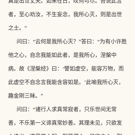
真是出世丈夫。如来在日，叹何可尽。吾说此言
者，至心劝汝，不生妄念，我所心灭，则是出世
之士。”
问曰
：
“云何是我所心灭
？
”答曰
：
“为有小许胜
他之心，自念我能如此者，是我所心，涅槃中
病。故《涅槃经》曰
：
‘譬如虚空，能容万物，而
此虚空不自念言我能含容如是。’此喻我所心灭，
趣金刚三昧。”
问曰
：
“诸行人求真常寂者，只乐世间无常
善，不乐第一义谛真常妙善。其理未见，只欲发