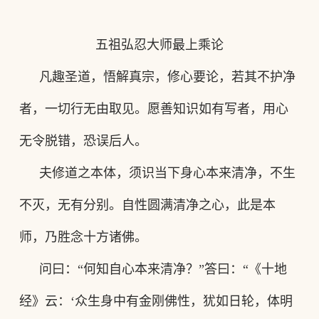
五祖弘忍大师最上乘论
凡趣圣道，悟解真宗，修心要论，若其不护净
者，一切行无由取见。愿善知识如有写者，用心
无令脱错，恐误后人。
夫修道之本体，须识当下身心本来清净，不生
不灭，无有分别。自性圆满清净之心，此是本
师，乃胜念十方诸佛。
问曰
：
“何知自心本来清净
？
”答曰
：
“《十地
经》云
：
‘众生身中有金刚佛性，犹如日轮，体明