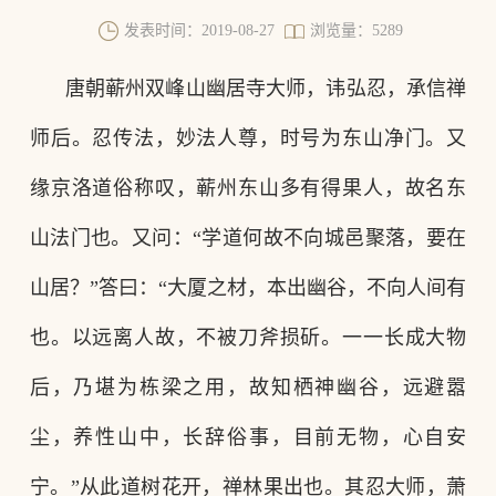
发表时间：2019-08-27
浏览量：5289
唐朝蕲州双峰山幽居寺大师，讳弘忍，承信禅
师后。忍传法，妙法人尊，时号为东山净门。又
缘京洛道俗称叹，蕲州东山多有得果人，故名东
山法门也。又问
：
“学道何故不向城邑聚落，要在
山居
？
”答曰
：
“大厦之材，本出幽谷，不向人间有
也。以远离人故，不被刀斧损斫。一一长成大物
后，乃堪为栋梁之用，故知栖神幽谷，远避嚣
尘，养性山中，长辞俗事，目前无物，心自安
宁。”从此道树花开，禅林果出也。其忍大师，萧