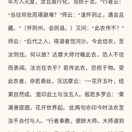
年方入灭度，汝且莫行化，当损于汝。”行者云：
“当往何处而堪避难？”师云：“逢怀则止，遇会且
藏。”〔怀则州，会则县。〕又问：“此衣传不？”
师云：“后代之人，得道者恆河沙。今此信衣，至
汝则住。何以故？达摩大师付嘱此衣，恐人不信
而表闻。法岂在衣乎？若传此衣，恐损于物。受
此衣者，命若悬丝。况达摩云：‘一花开五叶，结
果自然成。'是印此土与汝五人。般若多罗云：‘果
满善提圆，花开世界起。'此两句亦印今时法衣至
汝不合付与人。”行者奉教，便辞大师。大师遂到