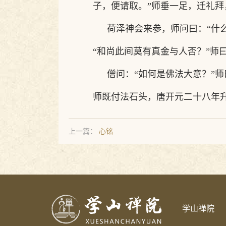
子，便请取。”师垂一足，迁礼拜
荷泽神会来参，师问曰：
“什
“和尚此间莫有真金与人否？”师
僧问：
“如何是佛法大意？”师
师既付法石头，唐开元二十八年
上一篇：
心铭
学山禅院