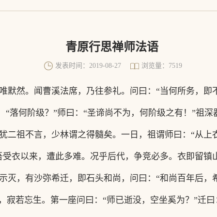
青原行思禅师法语
发表时间：2019-08-27
浏览量：7519
唯默然。闻曹溪法席，乃往参礼。问曰：
“当何所务，即
：“落何阶级？”师曰：“圣谛尚不为，何阶级之有！”祖深
犹二祖不言，少林谓之得髓矣。一日，祖谓师曰：
“从上
吾受衣以来，遭此多难。况乎后代，争竞必多。衣即留镇
示灭，有沙弥希迁，即石头和尚，问曰：
“和尚百年后，
，寂若忘生。第一座问曰：“师已逝没，空坐奚为？”迁曰