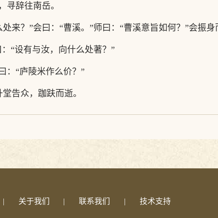
，寻辞往南岳。
么处来？”会曰：“曹溪。”师曰：“曹溪意旨如何？”会振
曰：“设有与汝，向什么处著？”
曰：“庐陵米作么价？”
升堂告众，跏趺而逝。
|
关于我们
|
联系我们
|
技术支持