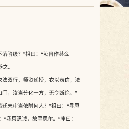
不落阶级？”祖曰：“汝曾作甚么
器之。
衣法双行，师资递授，衣以表信，法
山门，汝当分化一方，无令断绝。”
希迁未审当依附何人？”祖曰：“寻思
：“我禀遗诫，故寻思尔。”座曰：