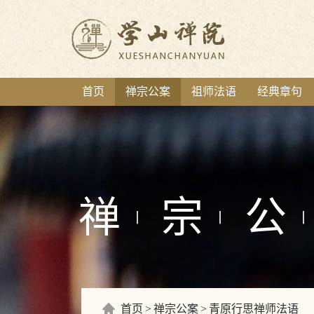
首页
禅宗公案
祖师法语
经典章句
禅
宗
公
丨
丨
丨
首页
禅宗公案
青原行思禅师法语