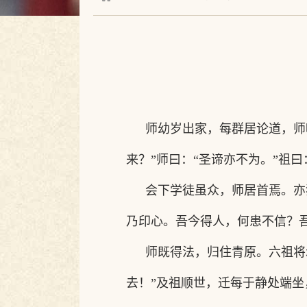
师幼岁出家，每群居论道，师
来？”师曰：“圣谛亦不为。”祖曰
会下学徒虽众，师居首焉。亦
乃印心。吾今得人，何患不信？
师既得法，归住青原。六祖将
去！”及祖顺世，迁每于静处端坐