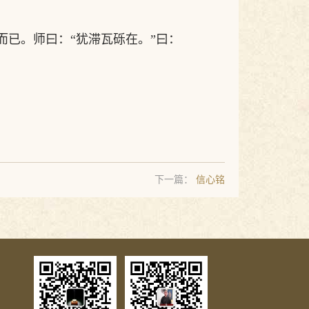
身而已。师曰：“犹滞瓦砾在。”曰：
下一篇：
信心铭