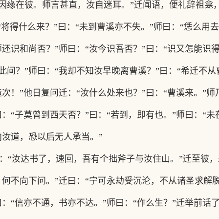
因缘在彼。师言甚直，汝自迷耳。”迁闻语，便礼辞祖龛
“将得什么来？”曰：“未到曹溪亦不失。”师曰：“恁么用
还识和尚否？”师曰：“汝今识吾否？”曰：“识又怎能识得
此间？”师曰：“我却不知汝早晚离曹溪？”曰：“希迁不从
次！”他日复问迁：“汝什么处来也？”曰：“曹溪来。”师
：“子莫曾到西天否？”曰：“若到，即有也。”师曰：“未
向汝道，恐以后无人承当。”
：
“汝达书了，速回，吾有个拙斧子与汝住山。”迁至彼，
，何不向下问。”迁曰：“宁可永劫受沉沦，不从诸圣求解
曰：“信亦不通，书亦不达。”师曰：“作么生？”迁举前话