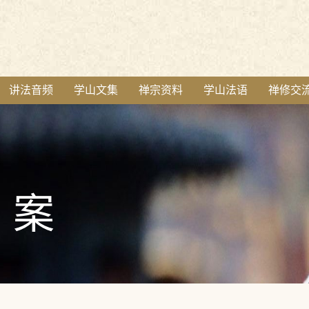
讲法音频
学山文集
禅宗资料
学山法语
禅修交
案