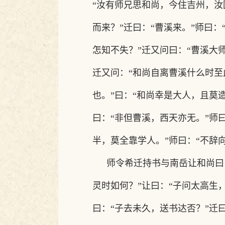
“汝有师兄思和尚，今住吉州，汝
而来？”迁曰：“曹溪来。”师曰：
怎知不失？”迁又问曰：“曹溪大师
迁又问：“和尚自离曹溪什么时至
也。”曰：“和尚幸是大人，且莫造
曰：“非但曹溪，西天亦无。”师曰
半，莫全靠学人。”师曰：“不辞
师令希迁持书与南岳让和尚曰
灵时如何？”让曰：“子问太高生
曰：“子去未久，送书达否？”迁