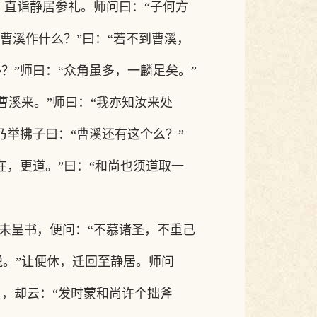
，直诣静居参礼。师问曰：“子何方
去曹溪作什么？”曰：“若不到曹溪，
？”师曰：“众角虽多，一麟足矣。”
曹溪来。”师曰：“我亦知汝来处
乃举拂子曰：“曹溪还有这个么？”
在，更道。”曰：“和尚也须道取一
未呈书，便问：“不慕诸圣，不重己
脱。”让便休，迁回至静居。师问
了，却云：“发时蒙和尚许个拙斧