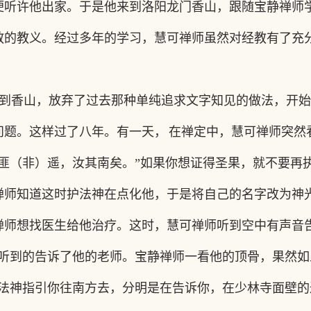
便听许他出家。于是他来到洛阳龙门香山，跟随宝静禅师
教的教义。经过多年的学习，慧可禅师虽然对经教有了充分
到香山，放弃了过去那种单纯追求文字知见的做法，开始
问题。这样过了八年。有一天，
在禅定中，慧可禅师突然
道匪（非）遥，汝其南矣
。
”
如果你想证得圣果，就不要再
禅师知道这时护法神在点化他，于是将自己的名字改为神
禅师想找医生给他治疗。这时，慧可禅师听到空中有声音
所听到的告诉了他的老师。宝静禅师一看他的顶骨，果然
法神指引你往南方去，分明是在告诉你，在少林寺面壁的