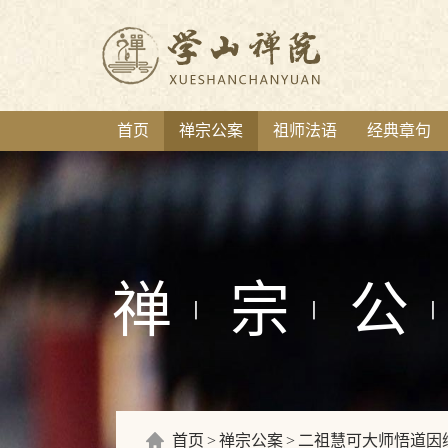
首页
禅宗公案
祖师法语
经典章句
禅
宗
公
丨
丨
丨
首页
禅宗公案
二祖慧可大师悟道因