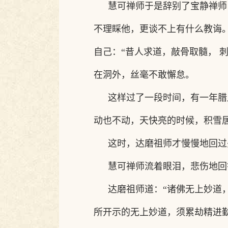
慧可禅师于是辞别了宝静禅师
不理睬他，更谈不上有什么教诲
自己：
“昔人求道，敲骨取髓， 
在洞外，丝毫不敢懈怠。
这样过了一段时间，有一年腊
动也不动，天快亮的时候，积雪
这时，达磨祖师才慢慢地回过
慧可禅师流着眼泪，悲伤地回
达磨祖师道：
“诸佛无上妙道
所开示的无上妙道，须累劫精进