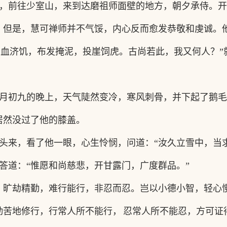
，前往少室山，来到达磨祖师面壁的地方，朝夕承侍。开
。但是，慧可禅师并不气馁，内心反而愈发恭敬和虔诚。
刺血济饥，布发掩泥，投崖饲虎。古尚若此，我又何人？
月初九的晚上，天气陡然变冷，寒风刺骨，并下起了鹅毛
居然没过了他的膝盖。
头来，看了他一眼，心生怜悯，问道：
“汝久立雪中，当
答道：
“惟愿和尚慈悲，开甘露门，广度群品。”
，旷劫精勤，难行能行，非忍而忍。岂以小德小智，轻心
勤苦地修行，行常人所不能行，
忍常人所不能忍，方可证