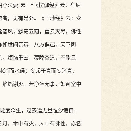
明心法要”云：“《楞伽经》云：牟尼
佛者，无有是处。《十地经》云：众
逢智风，飘荡五荫，重云灭尽，佛性
亦如世间云雾，八方俱起，天下阴
见，烦恼重云，覆障圣道，不能显
冰消而水通；妄起于真而妄迷真，
，焰焰谢灭。若净坐无事，如密室中
能度众生，过去逢无量恒沙诸佛，
日月，木中有火，人中有佛性，亦名