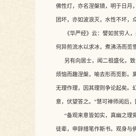
佛性灯，亦名涅槃镜，明于日月
团坏，亦如波浪灭，水性不坏，
《华严经》云：譬如贫穷人，
何异煎流水以求冰，煮沸汤而觅
另有向居士，闻二祖盛化，致
烦恼而趣涅槃，喻去形而觅影。
无理作理，因其理则争论起矣。
意，伏望答之。”慧可禅师阅后，
“备观来意皆如实，真幽之理
徒辈，申辞措笔作斯书。观身与