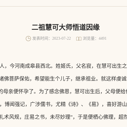
二祖慧可大师悟道因缘
发表时间：2023-07-22
浏览量：4491
人，今河南成皋县西北。姓姬氏，父名寂
，在慧可出生之
求诸佛菩萨保佑，希望能生个儿子，继承祖业。就这样虔
的母亲便怀孕了。为了感念佛恩，慧可出生后，父母便给他
，博闻强记，广涉儒书，尤精《诗》、《易》，喜好游山
，礼术风规，庄易之书，未尽妙理”，于是便栖心佛理，超