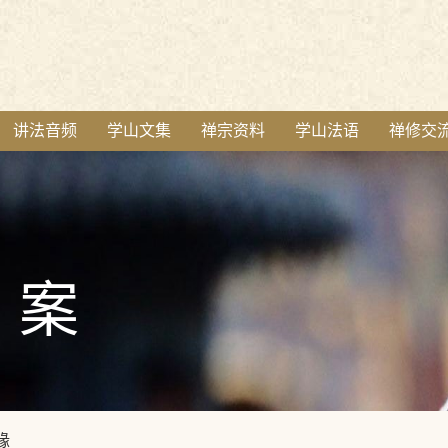
讲法音频
学山文集
禅宗资料
学山法语
禅修交
案
缘