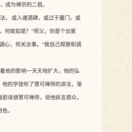
，成为禅宗的二祖。
法，
或入诸酒肆，或过于屠门，或
人，何故如是
？
”
师父，你是个出家
自调心，何关汝事
。
”
我自己观察和调
着他的影响一天天地扩大，他的弘
，他的学徒听了慧可禅师的讲法，渐
面前诽谤慧可禅师，说他妖言惑众。
怨色。