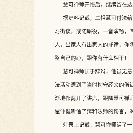
慧可禅师开悟后，继续留在达
据史料记载，二祖慧可付法给
习街谈，或随厮役，一音演畅，
人，出家人有出家人的戒律，你
整自己的心，跟你有什么相干！
慧可禅师长于辞辩，他虽无意
法活动遭到了当时拘守经文的僧
渐地都离开了讲席，跟随慧可禅
翟仲侃听信了辩和法师的谗言，
灯录上记载，慧可禅师活了一