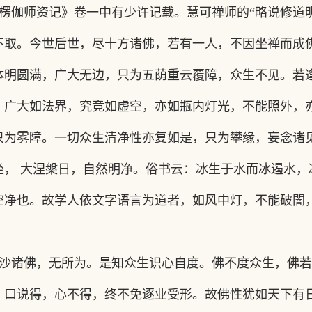
楞伽师资记》卷一中有少许记载。慧可禅师的
“略说修道
不取。今世后世，尽十方诸佛，若有一人，不因坐禅而成
体明圆满，广大无边，只为五荫重云覆障，众生不见。若
：广大如法界，究竟如虚空，亦如瓶内灯光，不能照外，
只为雾障。一切众生清净性亦复如是，只为攀缘，妄念诸
坐， 大涅槃日，自然明净。俗书云：冰生于水而冰遏水，
空净也。故学人依文字语言为道者，如风中灯，不能破闇
沙诸佛，无所为。是知众生识心自度。佛不度众生，佛若
，口说得，心不得，终不免逐业受形。故佛性犹如天下有