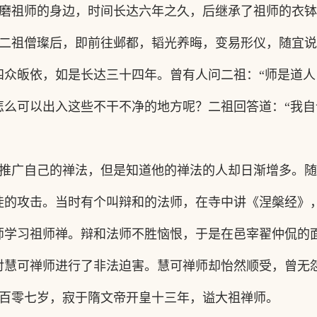
磨祖师的身边，时间长达六年之久，后继承了祖师的衣钵
二祖僧璨后，即前往邺都，韬光养晦，变易形仪，随宜说
四众皈依，如是长达三十四年。曾有人问二祖：
“师是道
怎么可以出入这些不干不净的地方呢？二祖回答道：
“我
推广自己的禅法，但是知道他的禅法的人却日渐增多。随
徒的攻击。当时有个叫辩和的法师，在寺中讲《涅槃经》
师学习祖师禅。辩和法师不胜恼恨，于是在邑宰翟仲侃的
对慧可禅师进行了非法迫害。慧可禅师却怡然顺受，曾无
百零七岁，寂于隋文帝开皇十三年，谥大祖禅师。