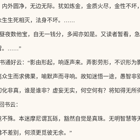
，内外圆净，无边无际。犹如炼金，金质火尽，金性不坏
众生生死相灭，法身不坏。
……
昼夜数他宝，自无一钱分，多闻亦如是。又读者暂看，急
雪。
……”
书通好云：
“影由形起，响逐声来。弄影劳形，不识形为
离众生而求佛果，喻默声而寻响。故知迷悟一途，愚智非
幻化非真，谁是谁非？虚妄无实，何空何有？将知得无所
回书云：
竟不殊。本迷摩尼谓瓦砾，豁然自觉是真珠。无明智慧等
佛不差别，何须更觅彼无余。”