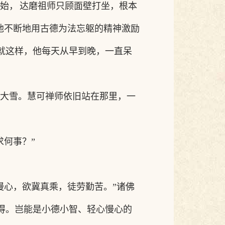
始，
达磨祖师只顾面壁打坐，根本
他不断地用古德为法忘躯的精神激励
”就这样，他每天从早到晚，一直呆
大雪。慧可禅师依旧站在那里，一
求何事？”
慢心，欲冀真乘，徒劳勤苦
。
”
诸佛
得。岂能是小德小智、轻心慢心的