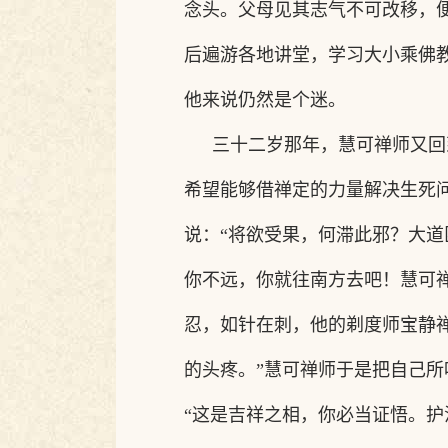
念头。父母见其志气不可改移，
后遍游各地讲堂，学习大小乘佛
他来说仍然是个迷。
三十二岁那年，慧可禅师又回
希望能够借禅定的力量解决生死
说：
“将欲受果，何滞此邪？大
你不远，你就往南方去吧！慧可
忍，如针在刺，他的剃度师宝静
的头疼。”慧可禅师于是把自己
“这是吉祥之相，你必当证悟。护