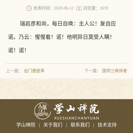
发表时间：2020-06-12
浏览量：2639
瑞岩彦和尚，每日自唤：主人公！复自应
诺。乃云：惺惺着！诺！他明异日莫受人瞒！
诺！诺！
上一篇：
出门便是草
下一篇：
国师三唤侍者
学山禅院
|
关于我们
|
联系我们
|
技术支持