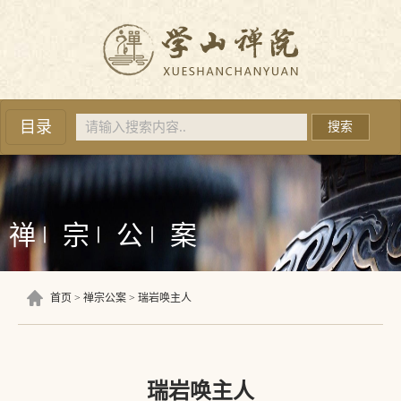
目录
搜索
禅
宗
公
案
丨
丨
丨
首页
禅宗公案
瑞岩唤主人
瑞岩唤主人