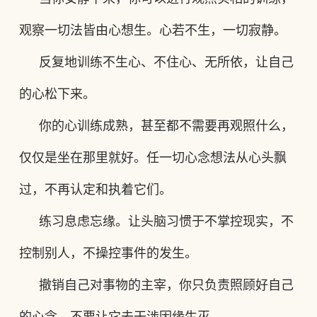
观察一切法皆由心想生。心
若
不生，
一切寂静
。
反复地训练
不生心、不
住
心
、无所依，让自己
的心
松下来
。
你的心训练成熟，甚至都不需要再观照什么，
仅仅是坐在那里就好。任一切心念想法从心头飘
过，不再认定和执着它们。
练习息虑忘缘
。让头脑习惯于不掌控现实，不
控制别人，不操控事件的发生。
撤销自己对事物的主宰，你只负责照顾好自己