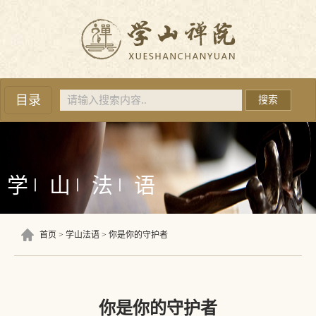
目录
搜索
学
山
法
语
丨
丨
丨
首页
学山法语
你是你的守护者
你是你的守护者